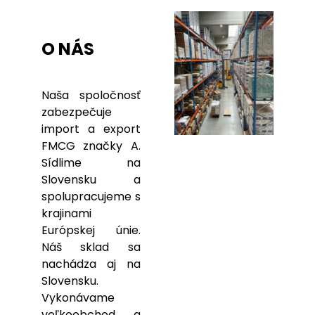
O NÁS
Naša spoločnosť
zabezpečuje
import a export
FMCG značky A.
Sídlime na
Slovensku a
spolupracujeme s
krajinami
Európskej únie.
Náš sklad sa
nachádza aj na
Slovensku.
Vykonávame
veľkoobchod a