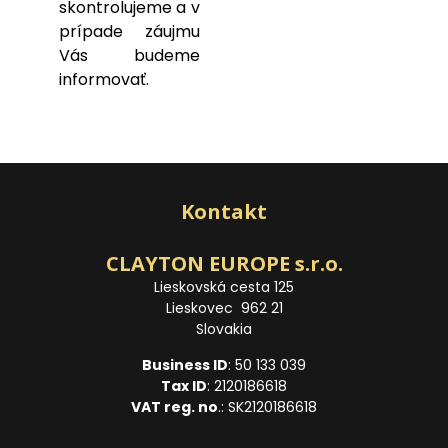
skontrolujeme a v
prípade záujmu
Vás budeme
informovať.
Kontakt
CLAYTON EUROPE s.r.o.
Lieskovská cesta 125
Lieskovec 962 21
Slovakia
Business ID
: 50 133 039
Tax ID
: 2120186618
VAT reg. no
.: SK2120186618