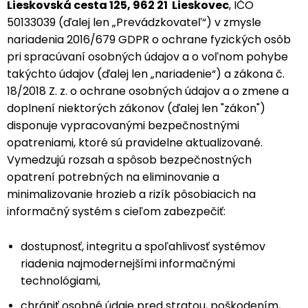
Lieskovská cesta 125, 962 21 Lieskovec
, IČO
50133039 (ďalej len „Prevádzkovateľ“) v zmysle
nariadenia 2016/679 GDPR o ochrane fyzických osôb
pri spracúvaní osobných údajov a o voľnom pohybe
takýchto údajov (ďalej len „nariadenie“) a zákona č.
18/2018 Z. z. o ochrane osobných údajov a o zmene a
doplnení niektorých zákonov (ďalej len "zákon")
disponuje vypracovanými bezpečnostnými
opatreniami, ktoré sú pravidelne aktualizované.
Vymedzujú rozsah a spôsob bezpečnostných
opatrení potrebných na eliminovanie a
minimalizovanie hrozieb a rizík pôsobiacich na
informačný systém s cieľom zabezpečiť:
dostupnosť, integritu a spoľahlivosť systémov
riadenia najmodernejšími informačnými
technológiami,
chrániť osobné údaje pred stratou, poškodením,