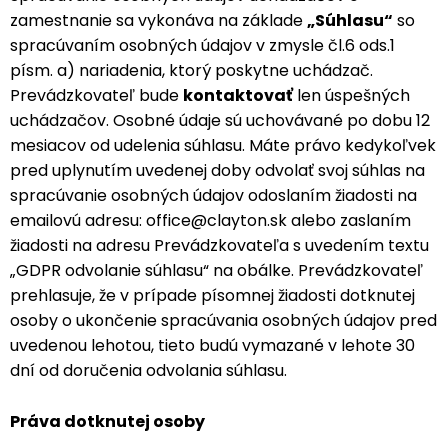
zamestnanie sa vykonáva na základe
„Súhlasu“
so
spracúvaním osobných údajov v zmysle čl.6 ods.1
písm. a) nariadenia, ktorý poskytne uchádzač.
Prevádzkovateľ bude
kontaktovať
len úspešných
uchádzačov. Osobné údaje sú uchovávané po dobu 12
mesiacov od udelenia súhlasu. Máte právo kedykoľvek
pred uplynutím uvedenej doby odvolať svoj súhlas na
spracúvanie osobných údajov odoslaním žiadosti na
emailovú adresu: office@clayton.sk alebo zaslaním
žiadosti na adresu Prevádzkovateľa s uvedením textu
„GDPR odvolanie súhlasu“ na obálke. Prevádzkovateľ
prehlasuje, že v prípade písomnej žiadosti dotknutej
osoby o ukončenie spracúvania osobných údajov pred
uvedenou lehotou, tieto budú vymazané v lehote 30
dní od doručenia odvolania súhlasu.
Práva dotknutej osoby