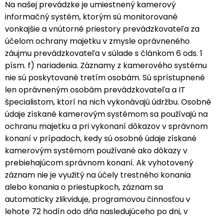
Na našej prevádzke je umiestnený kamerový
informačný systém, ktorým sú monitorované
vonkajšie a vnútorné priestory prevádzkovateľa za
účelom ochrany majetku v zmysle oprávneného
záujmu prevádzkovateľa v súlade s článkom 6 ods. 1
písm. f) nariadenia. Záznamy z kamerového systému
nie sú poskytované tretím osobám. Sú sprístupnené
len oprávneným osobám prevádzkovateľa a IT
špecialistom, ktorí na nich vykonávajú údržbu. Osobné
údaje získané kamerovým systémom sa používajú na
ochranu majetku a pri vykonaní dôkazov v správnom
konaní v prípadoch, kedy sú osobné údaje získané
kamerovým systémom používané ako dôkazy v
prebiehajúcom správnom konaní. Ak vyhotovený
záznam nie je využitý na účely trestného konania
alebo konania o priestupkoch, záznam sa
automaticky zlikviduje, programovou činnosťou v
lehote 72 hodín odo dňa nasledujúceho po dni, v