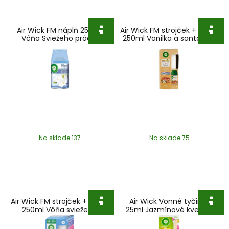
Air Wick FM náplň 250ml
Air Wick FM strojček + náplň
Vôňa Sviežeho prádla
250ml Vanilka a santalové
drevo
Na sklade 137
Na sklade 75
Air Wick FM strojček + náplň
Air Wick Vonné tyčinky
250ml Vôňa sviežeho
25ml Jazmínové kvety a
prádla
Frézie