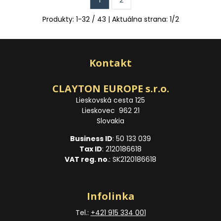
1
2
Produkty:
1
-
32
/
43
| Aktuálna strana:
1
/
2
Kontakt
CLAYTON EUROPE s.r.o.
Lieskovská cesta 125
Lieskovec 962 21
Slovakia
Business ID
: 50 133 039
Tax ID
: 2120186618
VAT reg. no
.: SK2120186618
Infolinka
Tel.:
+421 915 334 001