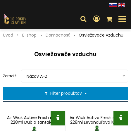
Úvod
E-shop
Domácnosť
Osviežovače vzduchu
Osviežovače vzduchu
Zoradiť:
Názov A-Z
Filter produktov
Air Wick Active Fresh náplň
Air Wick Active Fresh náplň
228ml Dub a santalové
228ml Levanduľová lúka a
drevo
modré kvety