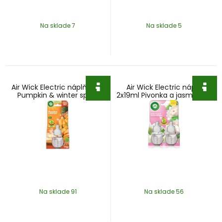
Na sklade 7
Na sklade 5
Air Wick Electric náplň 19ml
Air Wick Electric náplň
Pumpkin & winter spice
2x19ml Pivonka a jasmínový
kvet DUO
Na sklade 91
Na sklade 56