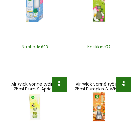
Na sklade 693
Na sklade 77
Air Wick Vonné tyčinky
Air Wick Vonné tyčinky
25ml Plum & Apricot
25ml Pumpkin & Winter
Blossoms
Spice