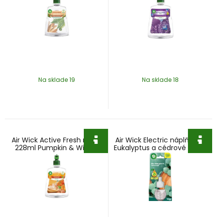
Na sklade 19
Na sklade 18
Air Wick Active Fresh náplň
Air Wick Electric náplň 19ml
228ml Pumpkin & Winter
Eukalyptus a cédrové drevo
Spice