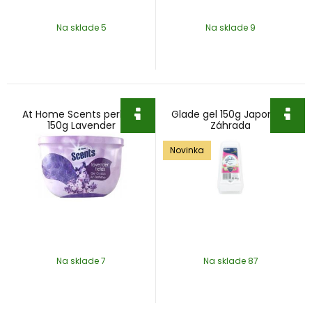
Na sklade 5
Na sklade 9
At Home Scents perličky
Glade gel 150g Japonská
150g Lavender
Záhrada
Novinka
Na sklade 7
Na sklade 87