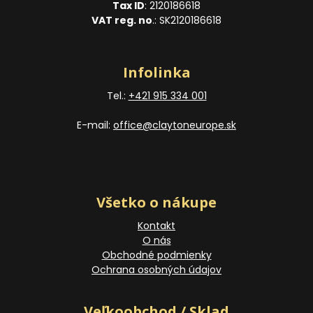
Tax ID
: 2120186618
VAT reg. no
.: SK2120186618
Infolinka
Tel.:
+421 915 334 001
E-mail:
office@claytoneurope.sk
Všetko o nákupe
Kontakt
O nás
Obchodné podmienky
Ochrana osobných údajov
Veľkoobchod / Sklad