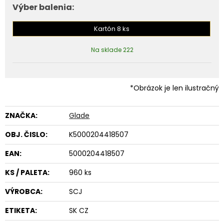
Výber balenia:
Kartón 8 ks
Na sklade 222
*Obrázok je len ilustračný
ZNAČKA:
Glade
OBJ. ČISLO:
K5000204418507
EAN:
5000204418507
KS / PALETA:
960 ks
VÝROBCA:
SCJ
ETIKETA:
SK CZ