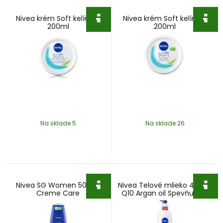
Nivea krém Soft kelímok
Nivea krém Soft kelímok
200ml
200ml
Na sklade 5
Na sklade 26
Nivea SG Women 500ml
Nivea Telové mlieko 400ml
Creme Care
Q10 Argan oil Spevňujúce