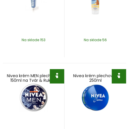
Na sklade 153
Na sklade 56
Nivea krém MEN plechovka
Nivea krém plechovka
150ml na Tvár & Ruky &
250ml
Telo Real Madrid