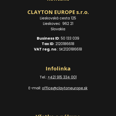
CLAYTON EUROPE s.r.o.
Lieskovská cesta 125
Lieskovec 962 21
Slovakia
Business ID
: 50 133 039
Tax ID
: 2120186618
VAT reg. no
.: SK2120186618
Infolinka
Tel.:
+421 915 334 001
E-mail:
office@claytoneurope.sk