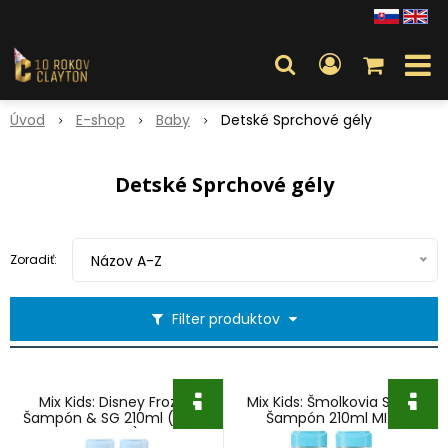
Úvod
E-shop
Baby
Detské Sprchové gély
Detské Sprchové gély
Zoradiť:
Názov A-Z
Filter produktov
Mix Kids: Disney Frozen
Mix Kids: Šmolkovia SG &
Šampón & SG 210ml (MIX 2
Šampón 210ml MIX
druhy)
Pink+Green