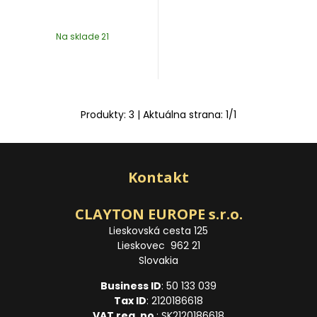
Na sklade 21
Produkty:
3
| Aktuálna strana:
1
/
1
Kontakt
CLAYTON EUROPE s.r.o.
Lieskovská cesta 125
Lieskovec 962 21
Slovakia
Business ID
: 50 133 039
Tax ID
: 2120186618
VAT reg. no
.: SK2120186618