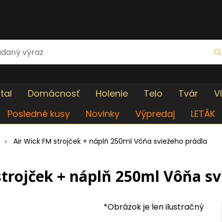
tal
Domácnosť
Holenie
Telo
Tvár
V
Posledné kusy
Novinky
Výpredaj
LETÁK
Air Wick FM strojček + náplň 250ml Vôňa sviežeho prádla
strojček + náplň 250ml Vôňa sv
*Obrázok je len ilustračný