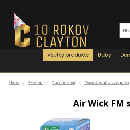
Všetky produkty
Baby
Den
Úvod
E-shop
Domácnosť
Osviežovače vzduchu
Air Wick FM 