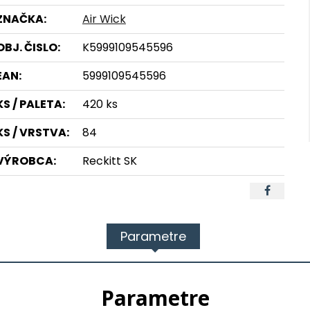
ZNAČKA:
Air Wick
OBJ. ČISLO:
K5999109545596
EAN:
5999109545596
KS / PALETA:
420 ks
KS / VRSTVA:
84
VÝROBCA:
Reckitt SK
Parametre
Parametre