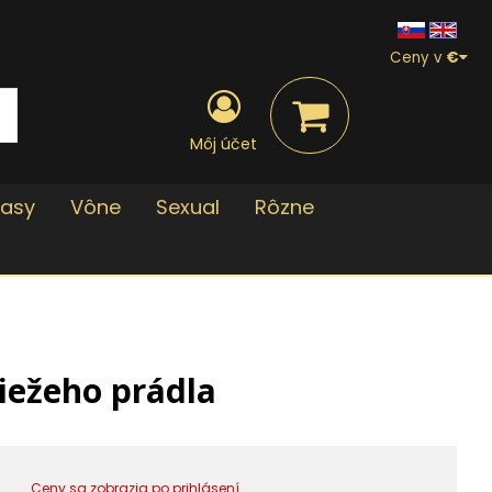
Ceny v
€
Môj účet
lasy
Vône
Sexual
Rôzne
iežeho prádla