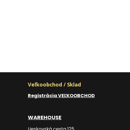
Veľkoobchod / Sklad
Registrácia VEĽKOOBCHOD
WAREHOUSE
Lieskovská cesta 125