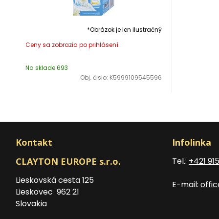
*Obrázok je len ilustračný
Na sklade 693
Obj. čislo:
K5999109545596
Kontakt
Infolinka
CLAYTON EUROPE s.r.o.
Tel.:
+421 91
Lieskovská cesta 125
E-mail:
offi
Lieskovec 962 21
Slovakia