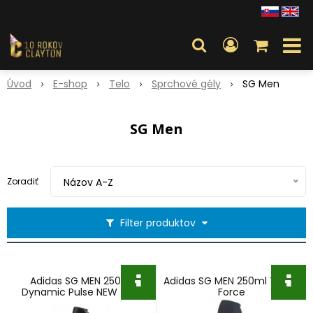
Úvod
E-shop
Telo
Sprchové gély
SG Men
SG Men
Zoradiť:
Názov A-Z
Filter produktov
Adidas SG MEN 250ml
Adidas SG MEN 250ml Team
Dynamic Pulse NEW (SK)
Force