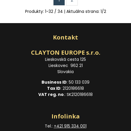
1
2
Produkty:
1
-
32
/
34
| Aktuálna strana:
1
/
2
Kontakt
CLAYTON EUROPE s.r.o.
Lieskovská cesta 125
Lieskovec 962 21
Slovakia
Business ID
: 50 133 039
Tax ID
: 2120186618
VAT reg. no
.: SK2120186618
Infolinka
Tel.:
+421 915 334 001