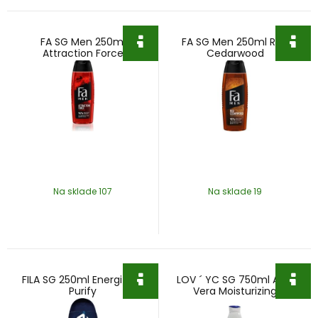
FA SG Men 250ml
FA SG Men 250ml Red
Attraction Force
Cedarwood
Na sklade 107
Na sklade 19
FILA SG 250ml Energize &
LOV ´ YC SG 750ml Aloe
Purify
Vera Moisturizing