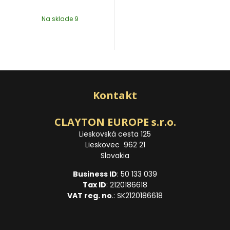
Na sklade 9
Kontakt
CLAYTON EUROPE s.r.o.
Lieskovská cesta 125
Lieskovec 962 21
Slovakia
Business ID
: 50 133 039
Tax ID
: 2120186618
VAT reg. no
.: SK2120186618