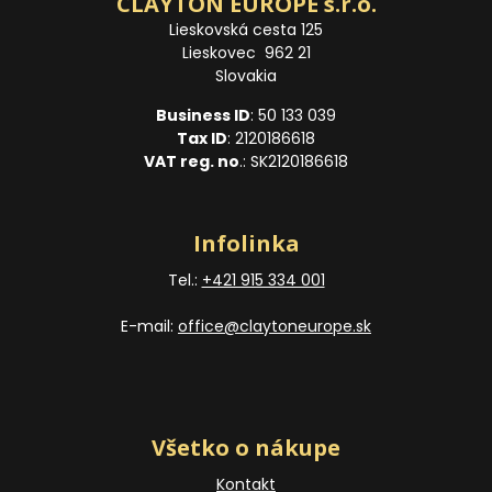
CLAYTON EUROPE s.r.o.
Lieskovská cesta 125
Lieskovec 962 21
Slovakia
Business ID
: 50 133 039
Tax ID
: 2120186618
VAT reg. no
.: SK2120186618
Infolinka
Tel.:
+421 915 334 001
E-mail:
office@claytoneurope.sk
Všetko o nákupe
Kontakt