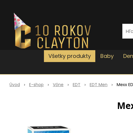
Všetky produkty
Baby
Den
Úvod
E-shop
Vône
EDT
EDT Men
Mexx E
Mex