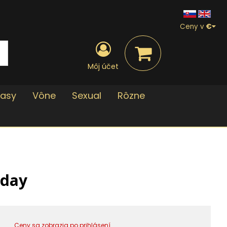
Ceny v
€
Môj účet
lasy
Vône
Sexual
Rôzne
iday