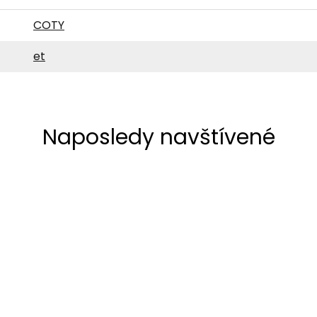
COTY
et
Naposledy navštívené