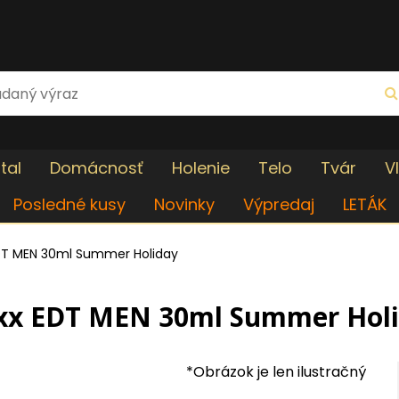
tal
Domácnosť
Holenie
Telo
Tvár
V
Posledné kusy
Novinky
Výpredaj
LETÁK
DT MEN 30ml Summer Holiday
x EDT MEN 30ml Summer Hol
*Obrázok je len ilustračný