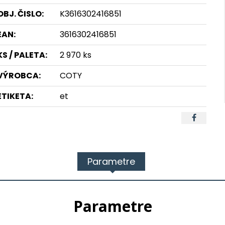
OBJ. ČISLO:
K3616302416851
EAN:
3616302416851
KS / PALETA:
2 970 ks
VÝROBCA:
COTY
ETIKETA:
et
Parametre
Parametre