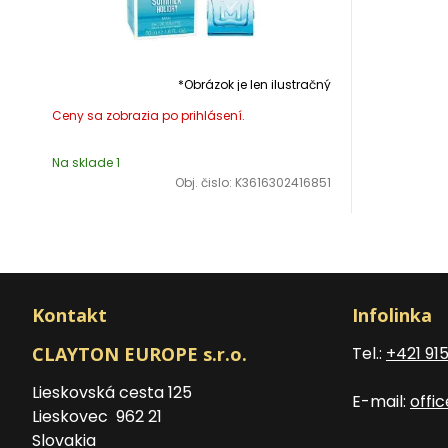
*Obrázok je len ilustračný
Na sklade 1
Obj. čislo:
K3616302416851
Kontakt
Infolinka
CLAYTON EUROPE s.r.o.
Tel.:
+421 91
Lieskovská cesta 125
E-mail:
offi
Lieskovec 962 21
Slovakia