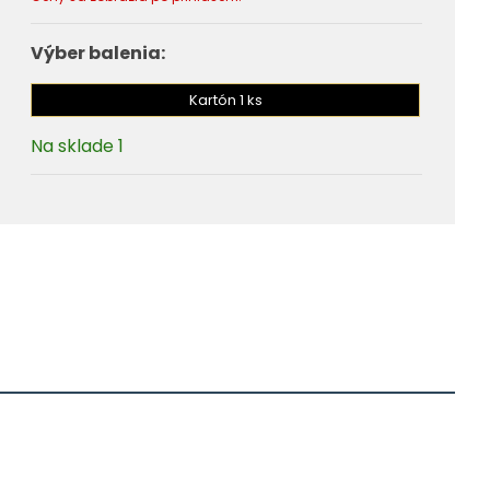
Výber balenia:
Kartón 1 ks
Na sklade 1