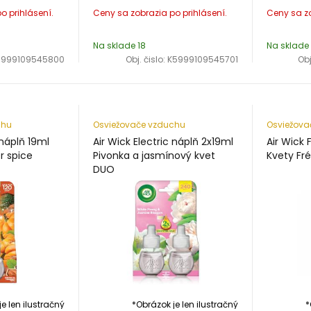
Na sklade 18
Na sklade
5999109545800
Obj. čislo:
K5999109545701
Obj
chu
Osviežovače vzduchu
Osviežova
 náplň 19ml
Air Wick Electric náplň 2x19ml
Air Wick 
r spice
Pivonka a jasmínový kvet
Kvety Fré
DUO
e len ilustračný
*Obrázok je len ilustračný
*