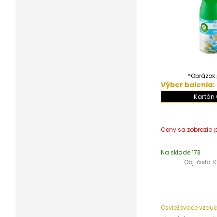
*Obrázok j
Výber balenia:
Kartón 
Na sklade 173
Obj. čislo:
K
Osviežovače vzdu