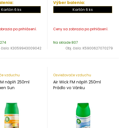
lenia:
Výber balenia:
Kartón 6 ks
Kartón 6 ks
 274
Na sklade 807
 čislo:
K3059943009042
Obj. čislo:
K5900627070279
če vzduchu
Osviežovače vzduchu
 FM náplň 250ml
Air Wick FM náplň 250ml
aen Sun
Prádlo vo Vánku