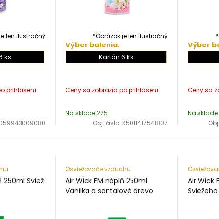
e len ilustračný
*Obrázok je len ilustračný
*
Výber balenia:
Výber ba
6 ks
Kartón 6 ks
Na sklade 275
Na sklade
059943009080
Obj. čislo:
K5011417541807
Obj.
chu
Osviežovače vzduchu
Osviežova
ň 250ml Svieži
Air Wick FM náplň 250ml
Air Wick
Vanilka a santalové drevo
Sviežeho