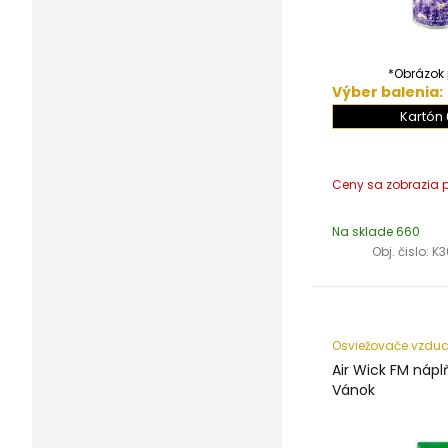
*Obrázok j
Výber balenia:
Kartón 
Na sklade 660
Obj. čislo:
K3
Osviežovače vzdu
Air Wick FM nápl
Vánok