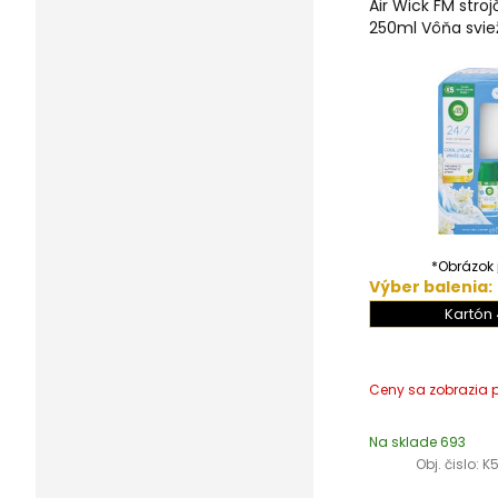
Air Wick FM stro
250ml Vôňa svie
*Obrázok j
Výber balenia:
Kartón 
Na sklade 693
Obj. čislo:
K