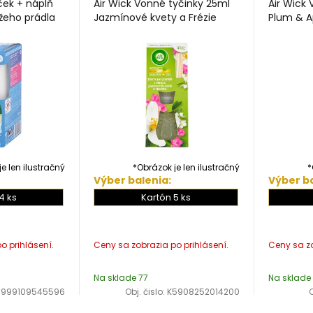
jček + náplň
Air Wick Vonné tyčinky 25ml
Air Wick
žeho prádla
Jazmínové kvety a Frézie
Plum & A
e len ilustračný
*Obrázok je len ilustračný
*
Výber balenia:
Výber ba
4 ks
Kartón 5 ks
Na sklade 77
Na sklade 
5999109545596
Obj. čislo:
K5908252014200
O