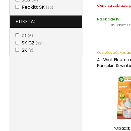
(14)
Reckitt SK
(26)
Na sklade 19
ETIKETA:
Obj. čislo:
K
et
(6)
SK CZ
(33)
SK
(3)
Osviežovače vzdu
Air Wick Electric
Pumpkin & winte
*Obrázok j