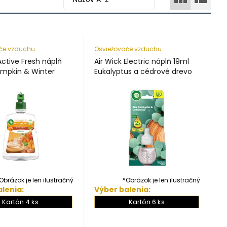
če vzduchu
Osviežovače vzduchu
Active Fresh náplň
Air Wick Electric náplň 19ml
mpkin & Winter
Eukalyptus a cédrové drevo
Obrázok je len ilustračný
*Obrázok je len ilustračný
lenia:
Výber balenia:
Kartón 4 ks
Kartón 6 ks