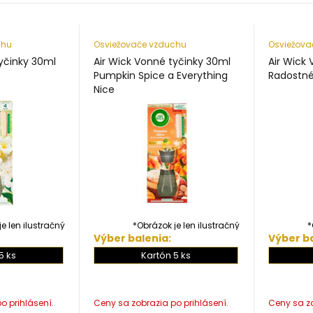
chu
Osviežovače vzduchu
Osviežova
tyčinky 30ml
Air Wick Vonné tyčinky 30ml
Air Wick
Pumpkin Spice a Everything
Radostné
Nice
e len ilustračný
*Obrázok je len ilustračný
*
Výber balenia:
Výber ba
5 ks
Kartón 5 ks