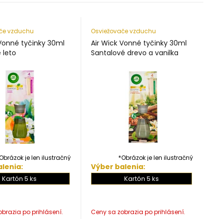
če vzduchu
Osviežovače vzduchu
 Vonné tyčinky 30ml
Air Wick Vonné tyčinky 30ml
 leto
Santalové drevo a vanilka
Obrázok je len ilustračný
*Obrázok je len ilustračný
lenia:
Výber balenia:
Kartón 5 ks
Kartón 5 ks