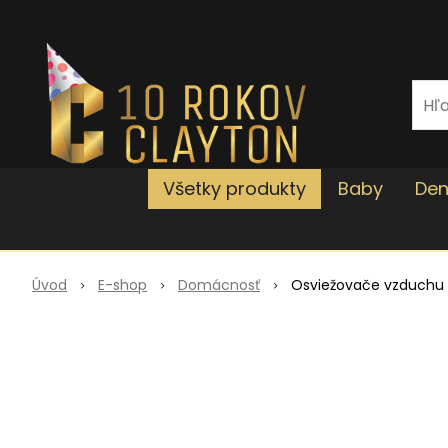
Všetky produkty
Baby
Den
Úvod
E-shop
Domácnosť
Osviežovače vzduchu