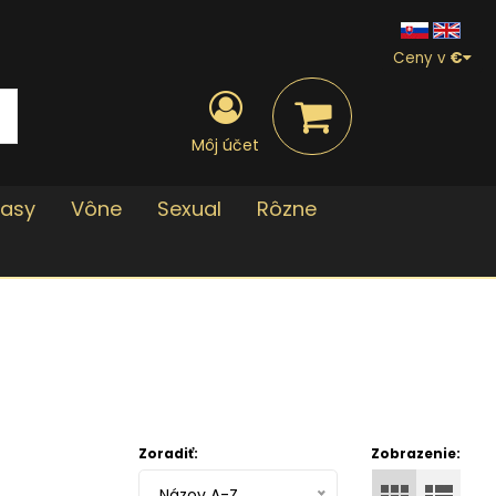
Ceny v
€
Môj účet
lasy
Vône
Sexual
Rôzne
Zoradiť:
Zobrazenie:
Názov A-Z