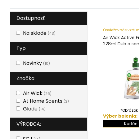
Dostupnosť
Osviežovače vzdu
Na sklade
(43)
Air Wick Active 
228ml Dub a san
Typ
Novinky
(10)
Značka
Air Wick
(26)
At Home Scents
(3)
Glade
(14)
*Obrázok j
Výber balenia:
VÝROBCA:
Kartón 
SCJ