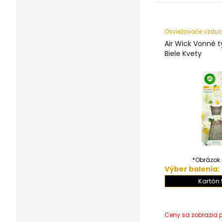
Osviežovače vzdu
Air Wick Vonné 
Biele Kvety
*Obrázok j
Výber balenia:
Kartón 