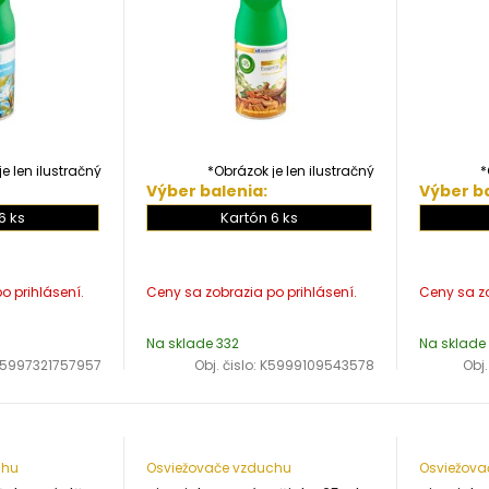
e len ilustračný
*Obrázok je len ilustračný
*
Výber balenia:
Výber ba
6 ks
Kartón 6 ks
Na sklade 332
Na sklade 
5997321757957
Obj. čislo:
K5999109543578
Obj.
chu
Osviežovače vzduchu
Osviežova