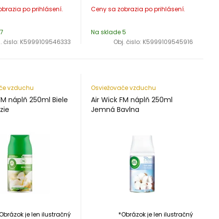
 7
Na sklade 5
. čislo:
K5999109546333
Obj. čislo:
K5999109545916
če vzduchu
Osviežovače vzduchu
FM náplň 250ml Biele
Air Wick FM náplň 250ml
zie
Jemná Bavlna
Obrázok je len ilustračný
*Obrázok je len ilustračný