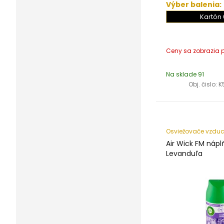
Výber balenia:
Kartón 
Na sklade 91
Obj. čislo:
K
Osviežovače vzdu
Air Wick FM náp
Levanduľa