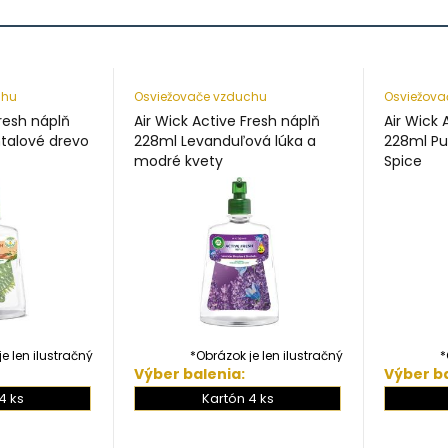
chu
Osviežovače vzduchu
Osviežova
Fresh náplň
Air Wick Active Fresh náplň
Air Wick 
talové drevo
228ml Levanduľová lúka a
228ml Pu
modré kvety
Spice
e len ilustračný
*Obrázok je len ilustračný
*
Výber balenia:
Výber ba
4 ks
Kartón 4 ks