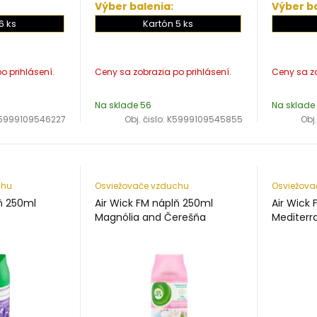
Výber balenia:
Výber ba
6 ks
Kartón 5 ks
Na sklade 56
Na sklade
5999109546227
Obj. čislo:
K5999109545855
Obj.
chu
Osviežovače vzduchu
Osviežova
lň 250ml
Air Wick FM náplň 250ml
Air Wick
Magnólia and Čerešňa
Mediterr