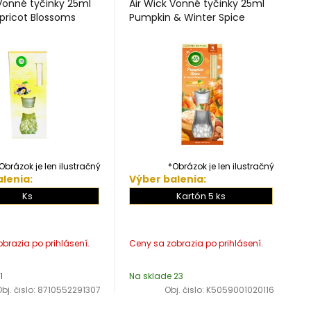
 Vonné tyčinky 25ml
Air Wick Vonné tyčinky 25ml
pricot Blossoms
Pumpkin & Winter Spice
Obrázok je len ilustračný
*Obrázok je len ilustračný
lenia:
Výber balenia:
Ks
Kartón 5 ks
1
Na sklade 23
bj. čislo:
8710552291307
Obj. čislo:
K5059001020116