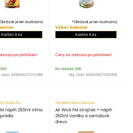
Obrázok je len ilustračný
*Obrázok je len ilustračný
lenia:
Výber balenia:
Kartón 6 ks
Kartón 6 ks
 260
Na sklade 298
 čislo:
K5900627070286
Obj. čislo:
K5900627055184
če vzduchu
Osviežovače vzduchu
 FM náplň 250ml Vôňa
Air Wick FM strojček + náplň
 prádla
250ml Vanilka a santalové
drevo