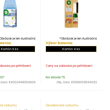
Obrázok je len ilustračný
*Obrázok je len ilustračný
lenia:
Výber balenia:
Kartón 6 ks
Kartón 4 ks
137
Na sklade 75
 čislo:
K4002448054634
Obj. čislo:
K5999109544032
če vzduchu
Osviežovače vzduchu