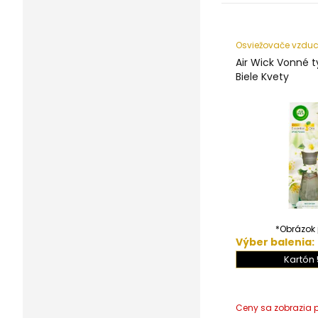
Osviežovače vzdu
Air Wick Vonné 
Biele Kvety
*Obrázok j
Výber balenia:
Kartón 