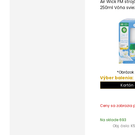
Air Wick FM stro
250ml Vôňa svie
*Obrázok j
Výber balenia:
Kartón 
Na sklade 693
Obj. čislo:
K