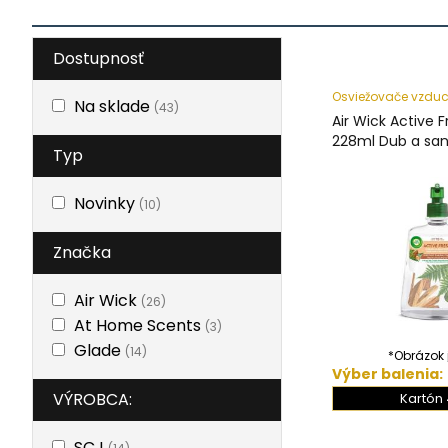
Dostupnosť
Osviežovače vzdu
Na sklade
(43)
Air Wick Active 
228ml Dub a san
Typ
Novinky
(10)
Značka
Air Wick
(26)
At Home Scents
(3)
Glade
(14)
*Obrázok j
Výber balenia:
VÝROBCA:
Kartón 
SCJ