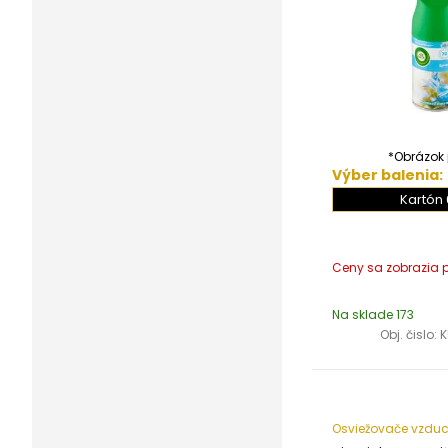
*Obrázok j
Výber balenia:
Kartón 
Na sklade 173
Obj. čislo:
K
Osviežovače vzdu