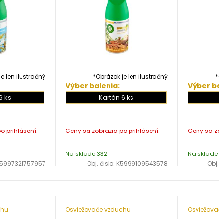
e len ilustračný
*Obrázok je len ilustračný
*
Výber balenia:
Výber ba
6 ks
Kartón 6 ks
Na sklade 332
Na sklade 
5997321757957
Obj. čislo:
K5999109543578
Obj.
chu
Osviežovače vzduchu
Osviežova