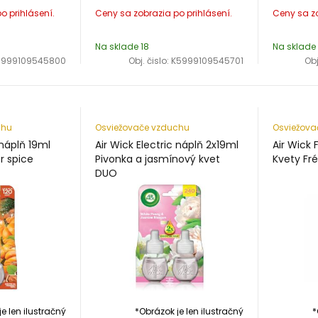
Na sklade 18
Na sklade
5999109545800
Obj. čislo:
K5999109545701
Obj
chu
Osviežovače vzduchu
Osviežova
 náplň 19ml
Air Wick Electric náplň 2x19ml
Air Wick 
r spice
Pivonka a jasmínový kvet
Kvety Fré
DUO
e len ilustračný
*Obrázok je len ilustračný
*