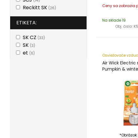
(14)
Reckitt SK
(26)
Na sklade 19
ETIKETA:
Obj. čislo:
K
SK CZ
(33)
SK
(3)
et
(6)
Osviežovače vzdu
Air Wick Electric
Pumpkin & winte
*Obrázok j