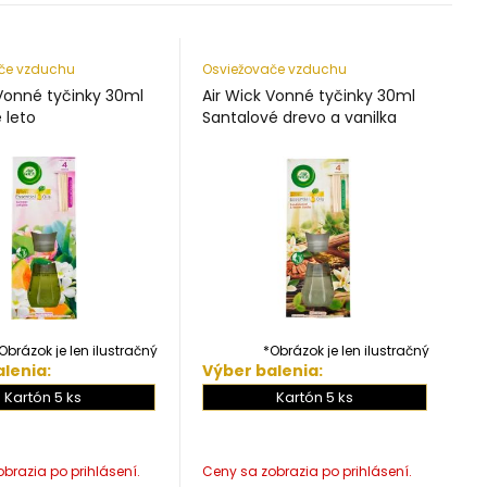
če vzduchu
Osviežovače vzduchu
 Vonné tyčinky 30ml
Air Wick Vonné tyčinky 30ml
 leto
Santalové drevo a vanilka
Obrázok je len ilustračný
*Obrázok je len ilustračný
lenia:
Výber balenia:
Kartón 5 ks
Kartón 5 ks