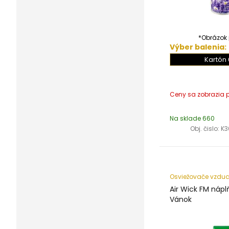
*Obrázok j
Výber balenia:
Kartón 
Na sklade 660
Obj. čislo:
K3
Osviežovače vzdu
Air Wick FM nápl
Vánok