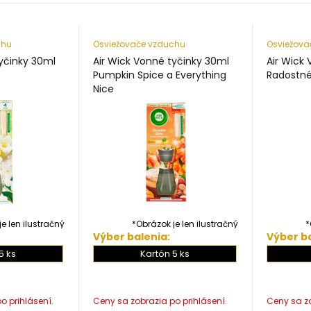
chu
Osviežovače vzduchu
Osviežova
tyčinky 30ml
Air Wick Vonné tyčinky 30ml
Air Wick
Pumpkin Spice a Everything
Radostné
Nice
e len ilustračný
*Obrázok je len ilustračný
*
Výber balenia:
Výber ba
5 ks
Kartón 5 ks