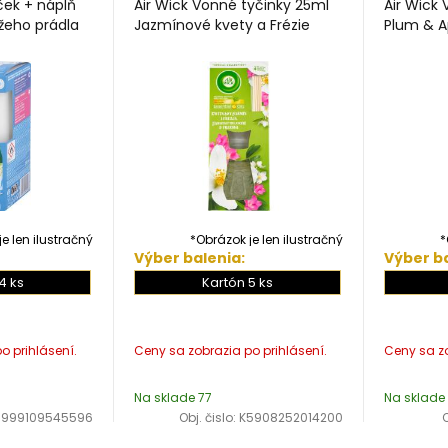
jček + náplň
Air Wick Vonné tyčinky 25ml
Air Wick
žeho prádla
Jazmínové kvety a Frézie
Plum & A
e len ilustračný
*Obrázok je len ilustračný
*
Výber balenia:
Výber ba
4 ks
Kartón 5 ks
Na sklade 77
Na sklade 
5999109545596
Obj. čislo:
K5908252014200
O