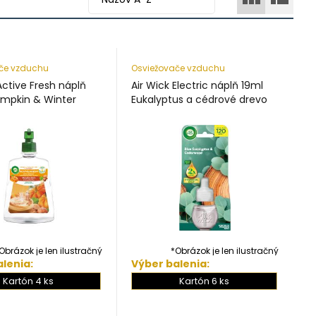
če vzduchu
Osviežovače vzduchu
Active Fresh náplň
Air Wick Electric náplň 19ml
mpkin & Winter
Eukalyptus a cédrové drevo
Obrázok je len ilustračný
*Obrázok je len ilustračný
lenia:
Výber balenia:
Kartón 4 ks
Kartón 6 ks