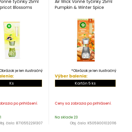
 Vonné tyčinky 25ml
Air Wick Vonné tyčinky 25ml
pricot Blossoms
Pumpkin & Winter Spice
Obrázok je len ilustračný
*Obrázok je len ilustračný
lenia:
Výber balenia:
Ks
Kartón 5 ks
1
Na sklade 23
bj. čislo:
8710552291307
Obj. čislo:
K5059001020116