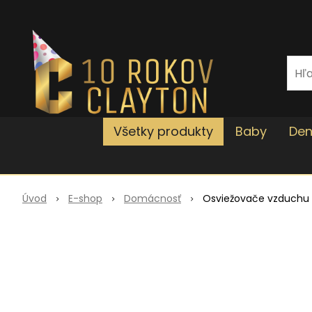
Všetky produkty
Baby
Den
Úvod
E-shop
Domácnosť
Osviežovače vzduchu