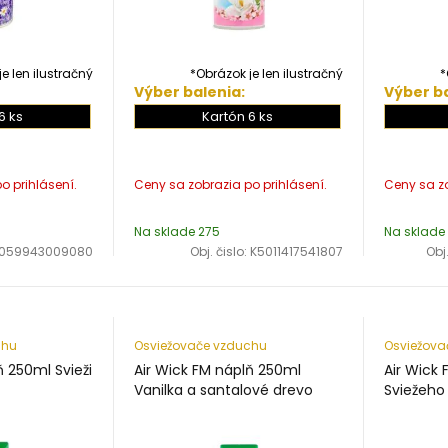
e len ilustračný
*Obrázok je len ilustračný
*
Výber balenia:
Výber ba
6 ks
Kartón 6 ks
Na sklade 275
Na sklade
059943009080
Obj. čislo:
K5011417541807
Obj.
chu
Osviežovače vzduchu
Osviežova
ň 250ml Svieži
Air Wick FM náplň 250ml
Air Wick
Vanilka a santalové drevo
Sviežeho