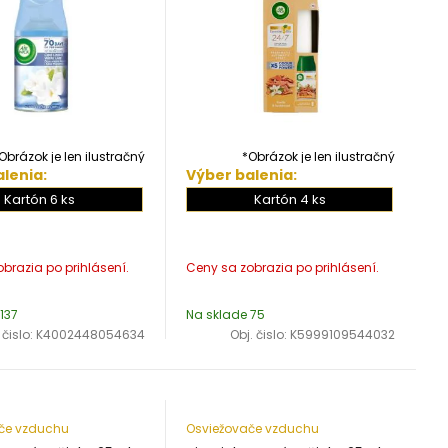
Obrázok je len ilustračný
*Obrázok je len ilustračný
lenia:
Výber balenia:
Kartón 6 ks
Kartón 4 ks
137
Na sklade 75
 čislo:
K4002448054634
Obj. čislo:
K5999109544032
če vzduchu
Osviežovače vzduchu