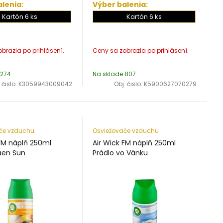
lenia:
Výber balenia:
Kartón 6 ks
Kartón 6 ks
 274
Na sklade 807
 čislo:
K3059943009042
Obj. čislo:
K5900627070279
če vzduchu
Osviežovače vzduchu
 FM náplň 250ml
Air Wick FM náplň 250ml
aen Sun
Prádlo vo Vánku