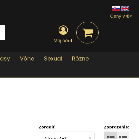
Ceny v
€
Môj účet
lasy
Vône
Sexual
Rôzne
Zoradiť:
Zobrazenie:
Názov A-Z