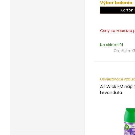
Výber balenia:
Kartón 
Na sklade 91
Obj. čislo:
K
Osviežovače vzdu
Air Wick FM náp
Levanduľa