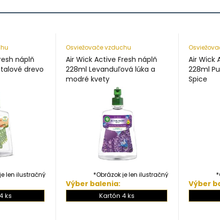
chu
Osviežovače vzduchu
Osviežova
Fresh náplň
Air Wick Active Fresh náplň
Air Wick 
talové drevo
228ml Levanduľová lúka a
228ml Pu
modré kvety
Spice
e len ilustračný
*Obrázok je len ilustračný
*
Výber balenia:
Výber ba
4 ks
Kartón 4 ks