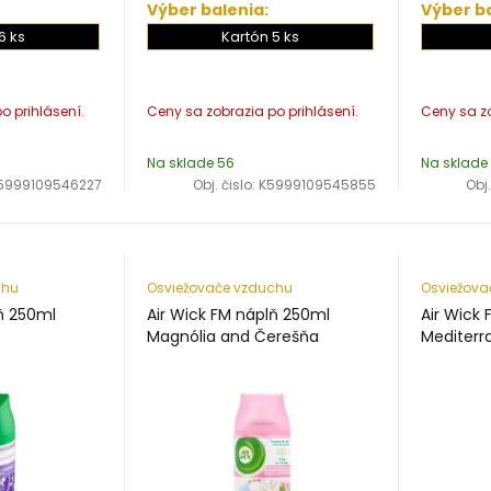
Výber balenia:
Výber ba
6 ks
Kartón 5 ks
Na sklade 56
Na sklade
5999109546227
Obj. čislo:
K5999109545855
Obj.
chu
Osviežovače vzduchu
Osviežova
lň 250ml
Air Wick FM náplň 250ml
Air Wick
Magnólia and Čerešňa
Mediterr