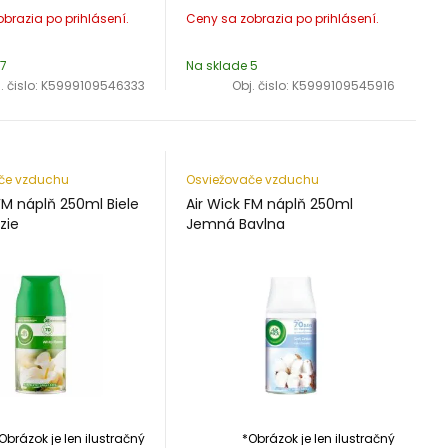
 7
Na sklade 5
. čislo:
K5999109546333
Obj. čislo:
K5999109545916
če vzduchu
Osviežovače vzduchu
FM náplň 250ml Biele
Air Wick FM náplň 250ml
zie
Jemná Bavlna
Obrázok je len ilustračný
*Obrázok je len ilustračný