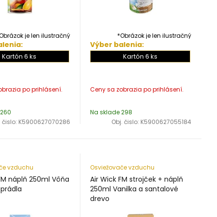
Obrázok je len ilustračný
*Obrázok je len ilustračný
lenia:
Výber balenia:
Kartón 6 ks
Kartón 6 ks
 260
Na sklade 298
 čislo:
K5900627070286
Obj. čislo:
K5900627055184
če vzduchu
Osviežovače vzduchu
 FM náplň 250ml Vôňa
Air Wick FM strojček + náplň
 prádla
250ml Vanilka a santalové
drevo