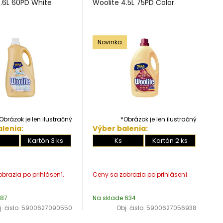
3.6L 60PD White
Woolite 4.5L 75PD Color
Novinka
Obrázok je len ilustračný
*Obrázok je len ilustračný
lenia:
Výber balenia:
Kartón 3 ks
Ks
Kartón 2 ks
 87
Na sklade 634
. čislo:
5900627090550
Obj. čislo:
5900627056938