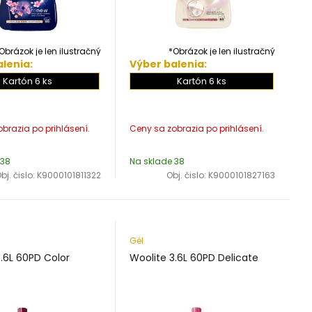
Obrázok je len ilustračný
*Obrázok je len ilustračný
lenia:
Výber balenia:
Kartón 6 ks
Kartón 6 ks
 38
Na sklade 38
bj. čislo:
K9000101811322
Obj. čislo:
K9000101827163
Gél
3.6L 60PD Color
Woolite 3.6L 60PD Delicate