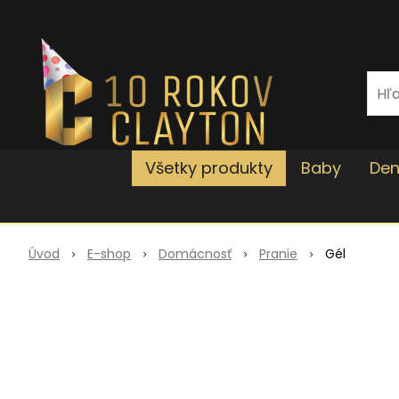
Všetky produkty
Baby
Den
Úvod
E-shop
Domácnosť
Pranie
Gél