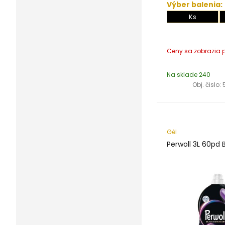
Výber balenia:
Ks
Na sklade 240
Obj. čislo:
Gél
Perwoll 3L 60pd 