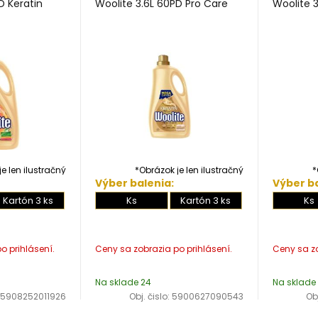
D Keratin
Woolite 3.6L 60PD Pro Care
Woolite 
e len ilustračný
*Obrázok je len ilustračný
*
Výber balenia:
Výber ba
Kartón 3 ks
Ks
Kartón 3 ks
Ks
Na sklade 24
Na sklade
5908252011926
Obj. čislo:
5900627090543
Obj