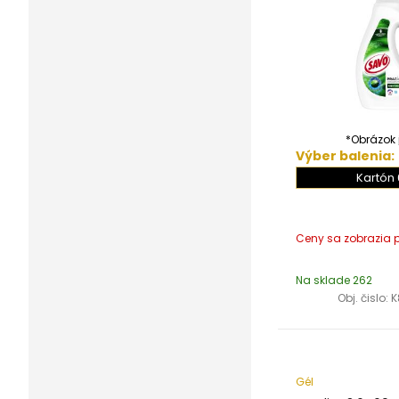
*Obrázok j
Výber balenia:
Kartón 
Na sklade 262
Obj. čislo:
K
Gél