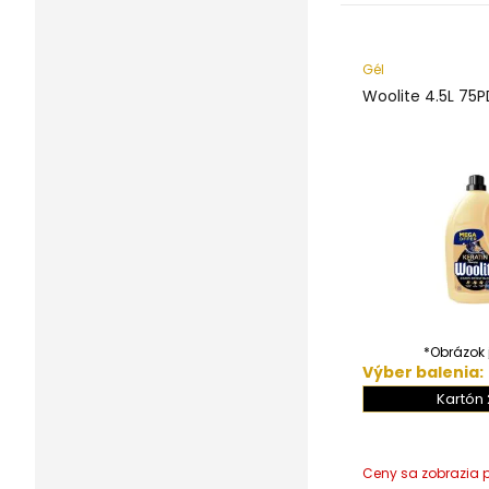
Gél
Woolite 4.5L 75P
*Obrázok j
Výber balenia:
Kartón 