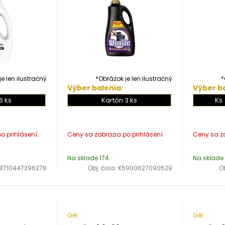
e len ilustračný
*Obrázok je len ilustračný
*
Výber balenia:
Výber ba
6 ks
Kartón 3 ks
Ks
Na sklade 174
Na sklade
8710447396278
Obj. čislo:
K5900627090529
Ob
Gél
Gél