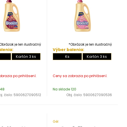
Obrázok je len ilustračný
*Obrázok je len ilustračný
lenia:
Výber balenia:
Kartón 3 ks
Ks
Kartón 3 ks
 48
Na sklade 120
j. čislo:
5900627090512
Obj. čislo:
5900627090536
Gél