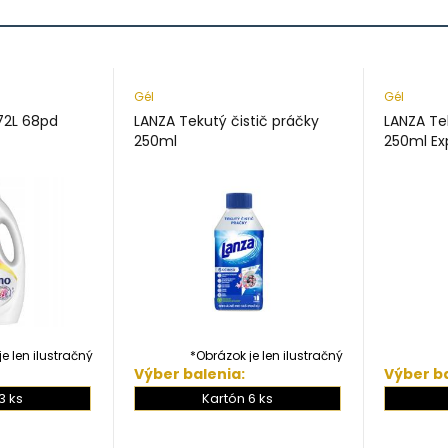
Gél
Gél
72L 68pd
LANZA Tekutý čistič práčky
LANZA Te
250ml
250ml Ex
e len ilustračný
*Obrázok je len ilustračný
Výber balenia:
Výber ba
*
3 ks
Kartón 6 ks