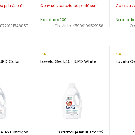
Na sklade 390
Na sklade
K8720181548857
Obj. čislo:
K5999109521958
Obj
Gél
Gél
16PD Color
Lovela Gel 1.45L 16PD White
Lovela Ge
e len ilustračný
*Obrázok je len ilustračný
*