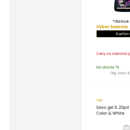
*Obrázok j
Výber balenia:
Kartón 
Na sklade 76
Obj. čislo:
K
Gél
Savo gel 1L 20pd
Color & White