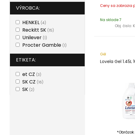
VÝROBCA:
Na sklade 7
HENKEL
(4)
Obj. čislo:
Reckitt SK
(15)
Unilever
(1)
Procter Gamble
(1)
Gél
ETIKETA:
Lovela Gel 1.45L 
et CZ
(3)
SK CZ
(16)
SK
(2)
*Obrázok j