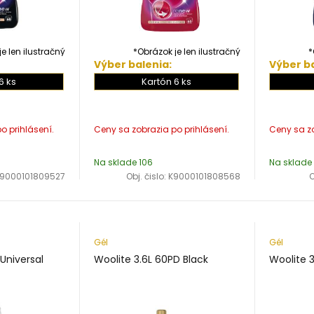
e len ilustračný
*Obrázok je len ilustračný
*
Výber balenia:
Výber ba
6 ks
Kartón 6 ks
Na sklade 106
Na sklade
9000101809527
Obj. čislo:
K9000101808568
O
Gél
Gél
 Universal
Woolite 3.6L 60PD Black
Woolite 