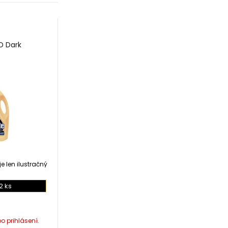
D Dark
e len ilustračný
2 ks