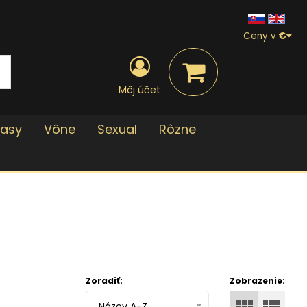
Ceny v
€
Môj účet
lasy
Vône
Sexual
Rôzne
Zoradiť:
Zobrazenie:
Názov A-Z