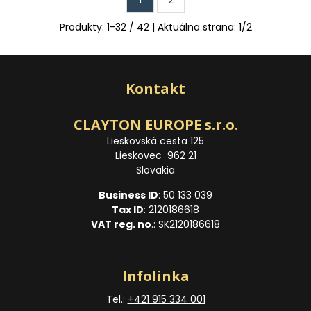
1
2
Produkty:
1
-
32
/
42
| Aktuálna strana:
1
/
2
Kontakt
CLAYTON EUROPE s.r.o.
Lieskovská cesta 125
Lieskovec 962 21
Slovakia
Business ID
: 50 133 039
Tax ID
: 2120186618
VAT reg. no
.: SK2120186618
Infolinka
Tel.:
+421 915 334 001