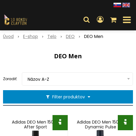
Úvod
E-shop
Telo
DEO
DEO Men
DEO Men
Zoradiť:
Názov A-Z
Filter produktov
Adidas DEO Men 150ml
Adidas DEO Men 150ml
After Sport
Dynamic Pulse