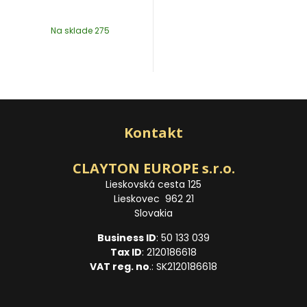
Na sklade 275
Kontakt
CLAYTON EUROPE s.r.o.
Lieskovská cesta 125
Lieskovec 962 21
Slovakia
Business ID
: 50 133 039
Tax ID
: 2120186618
VAT reg. no
.: SK2120186618