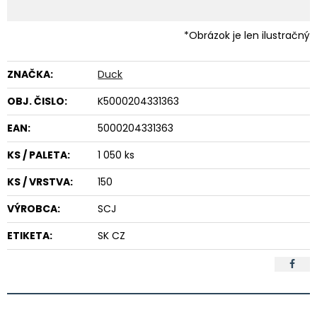
*Obrázok je len ilustračný
ZNAČKA:
Duck
OBJ. ČISLO:
K5000204331363
EAN:
5000204331363
KS / PALETA:
1 050 ks
KS / VRSTVA:
150
VÝROBCA:
SCJ
ETIKETA:
SK CZ