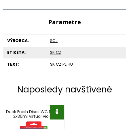
Parametre
VÝROBCA:
SCJ
ETIKETA:
SK CZ
TEXT:
SK CZ PL HU
Naposledy navštívené
Duck Fresh Discs WC NÁPLŇ
2x36ml Virtual Violet