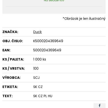
Na sklade 105
*Obrázok je len ilustračný
ZNAČKA:
Duck
OBJ. ČISLO:
K5000204369649
EAN:
5000204369649
KS / PALETA:
1 000 ks
KS / VRSTVA:
100
VÝROBCA:
SCJ
ETIKETA:
SK CZ
TEXT:
SK CZ PL HU