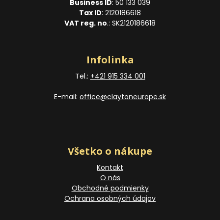
Business ID
: 50 133 039
Tax ID
: 2120186618
VAT reg. no
.: SK2120186618
Infolinka
Tel.:
+421 915 334 001
E-mail:
office@claytoneurope.sk
Všetko o nákupe
Kontakt
O nás
Obchodné podmienky
Ochrana osobných údajov