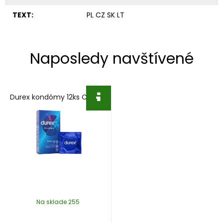
TEXT:
PL CZ SK LT
Naposledy navštívené
Durex kondómy 12ks Classic
Na sklade 255