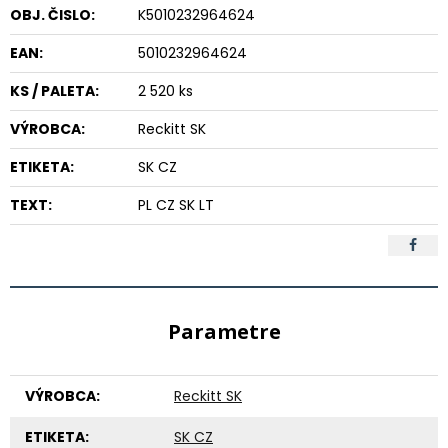
OBJ. ČISLO:
K5010232964624
EAN:
5010232964624
KS / PALETA:
2 520 ks
VÝROBCA:
Reckitt SK
ETIKETA:
SK CZ
TEXT:
PL CZ SK LT
Parametre
VÝROBCA:
Reckitt SK
ETIKETA:
SK CZ