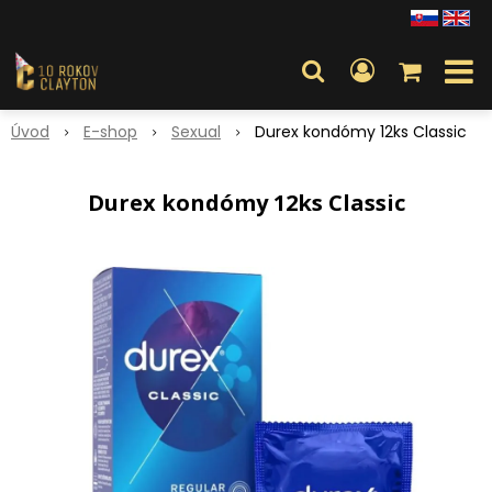
Úvod
E-shop
Sexual
Durex kondómy 12ks Classic
Durex kondómy 12ks Classic