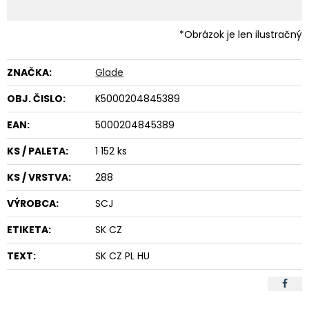
*Obrázok je len ilustračný
ZNAČKA:
Glade
OBJ. ČISLO:
K5000204845389
EAN:
5000204845389
KS / PALETA:
1 152 ks
KS / VRSTVA:
288
VÝROBCA:
SCJ
ETIKETA:
SK CZ
TEXT:
SK CZ PL HU