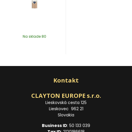
Na sklade 80
Kontakt
CLAYTON EUROPE s.r.o.
Lieskovská cesta 125
Lieskovec 962 21
Slovakia
Business ID
: 50 133 039
Tax ID
: 2120186618