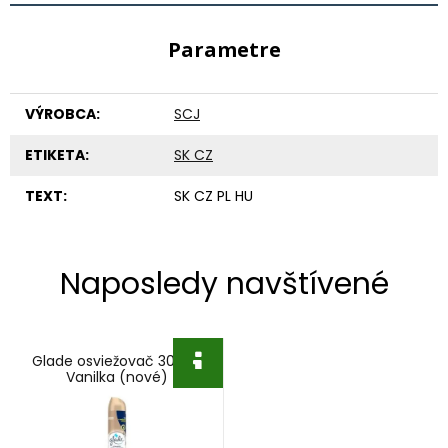
Parametre
VÝROBCA:
SCJ
ETIKETA:
SK CZ
TEXT:
SK CZ PL HU
Naposledy navštívené
Glade osviežovač 300ml
Vanilka (nové)