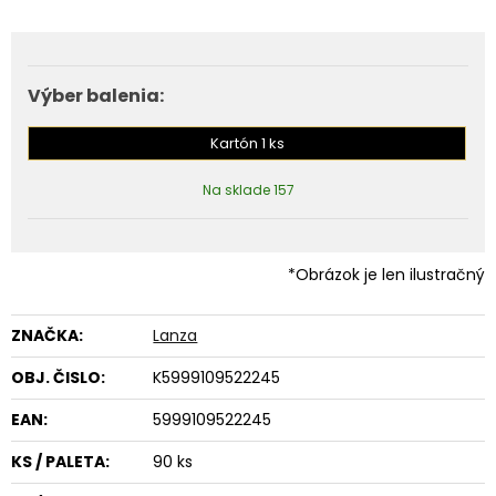
Výber balenia:
Kartón 1 ks
Na sklade 157
*Obrázok je len ilustračný
ZNAČKA:
Lanza
OBJ. ČISLO:
K5999109522245
EAN:
5999109522245
KS / PALETA:
90 ks