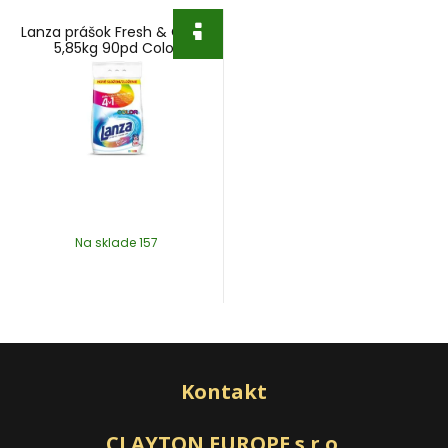
Lanza prášok Fresh & Clean
5,85kg 90pd Color
Na sklade 157
Kontakt
CLAYTON EUROPE s.r.o.