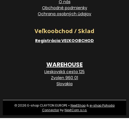
O nás
Obchodné podmienky
Ochrana osobných údajov
Veľkoobchod / Sklad
Registrácia VEĽKOOBCHOD
WAREHOUSE
Lieskovská cesta 125
Zvolen 960 01
Slovakia
© 2026 E-shop CLAYTON EUROPE •
NextShop
&
e-shop Pohoda
Connector
by
NextCom s.r.o.