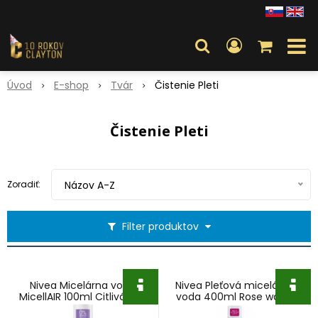
Úvod
E-shop
Tvár
Čistenie Pleti
Čistenie Pleti
Zoradiť:
Názov A-Z
Filter produktov
Nivea Micelárna voda
Nivea Pleťová micelárna
MicellAIR 100ml Citlivá pleť
voda 400ml Rose water