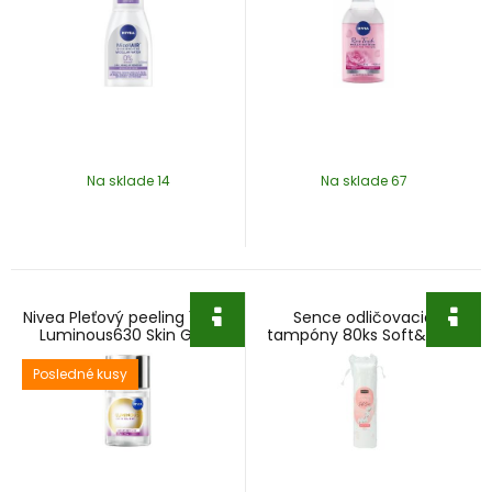
Na sklade 14
Na sklade 67
Nivea Pleťový peeling 100ml
Sence odličovacie
Luminous630 Skin Glow
tampóny 80ks Soft&Pure
Liquid Refiner
Posledné kusy