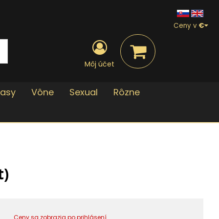
Ceny v
€
Môj účet
lasy
Vône
Sexual
Rôzne
t)