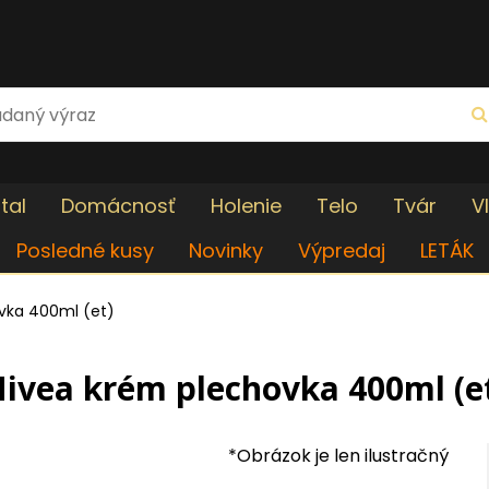
tal
Domácnosť
Holenie
Telo
Tvár
V
Posledné kusy
Novinky
Výpredaj
LETÁK
vka 400ml (et)
ivea krém plechovka 400ml (e
*Obrázok je len ilustračný