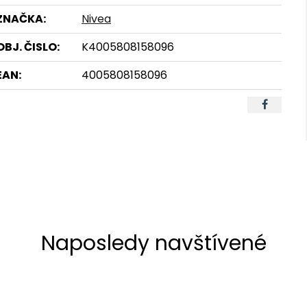
ZNAČKA:
Nivea
OBJ. ČISLO:
K4005808158096
EAN:
4005808158096
Naposledy navštívené