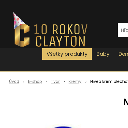
Všetky produkty
Baby
Den
Úvod
E-shop
Tvár
Krémy
Nivea krém plecho
N