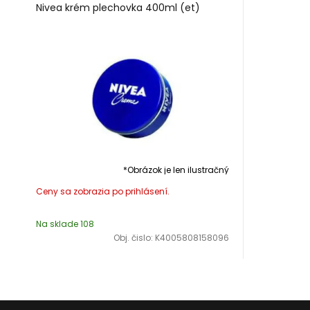
Nivea krém plechovka 400ml (et)
*Obrázok je len ilustračný
Na sklade 108
Obj. čislo:
K4005808158096