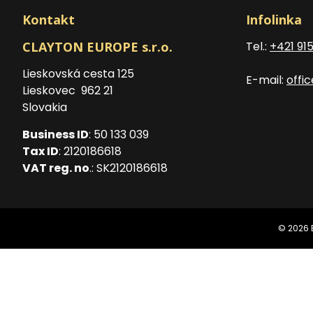
Kontakt
Infolinka
CLAYTON EUROPE s.r.o.
Tel.:
+421 91
Lieskovská cesta 125
E-mail:
offi
Lieskovec 962 21
Slovakia
Business ID
: 50 133 039
Tax ID
: 2120186618
VAT reg. no
.: SK2120186618
© 2026 