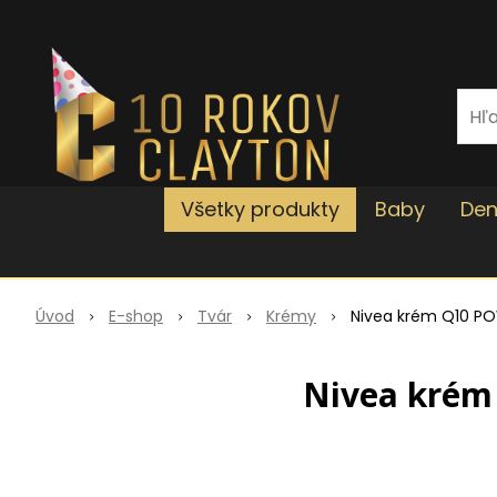
Všetky produkty
Baby
Den
Úvod
E-shop
Tvár
Krémy
Nivea krém Q10 PO
Nivea krém