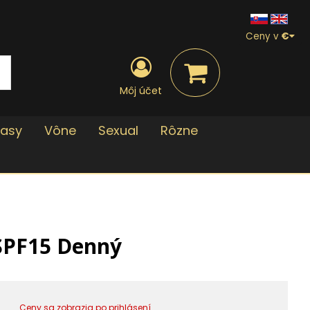
Ceny v
€
Môj účet
lasy
Vône
Sexual
Rôzne
SPF15 Denný