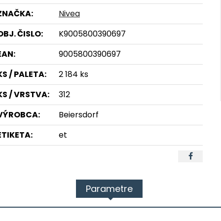
ZNAČKA:
Nivea
OBJ. ČISLO:
K9005800390697
EAN:
9005800390697
KS / PALETA:
2 184 ks
KS / VRSTVA:
312
VÝROBCA:
Beiersdorf
ETIKETA:
et
Parametre