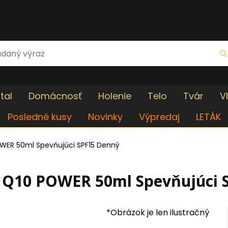
tal
Domácnosť
Holenie
Telo
Tvár
V
Posledné kusy
Novinky
Výpredaj
LETÁK
WER 50ml Spevňujúci SPF15 Denný
 Q10 POWER 50ml Spevňujúci 
*Obrázok je len ilustračný