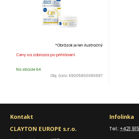
*Obrázok je len ilustračný
Na sklade 64
Obj. čislo:
K9005800390697
Kontakt
Infolinka
CLAYTON EUROPE s.r.o.
Tel.:
+421 91