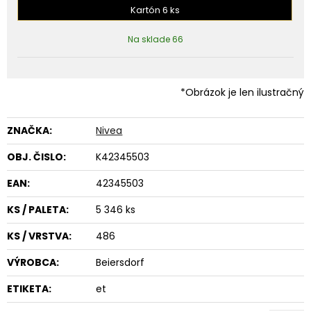
Kartón 6 ks
Na sklade 66
*Obrázok je len ilustračný
ZNAČKA:
Nivea
OBJ. ČISLO:
K42345503
EAN:
42345503
KS / PALETA:
5 346 ks
KS / VRSTVA:
486
VÝROBCA:
Beiersdorf
ETIKETA:
et