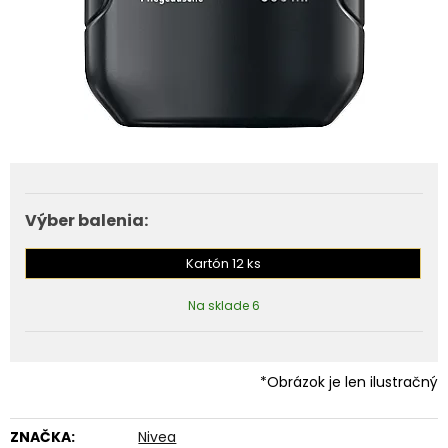
Výber balenia:
Kartón 12 ks
Na sklade 6
*Obrázok je len ilustračný
ZNAČKA:
Nivea