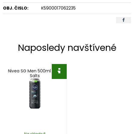
OBJ. ČISLO:
K5900017062235
Naposledy navštívené
Nivea SG Men 500ml Rock
Salts
Na sklade 6