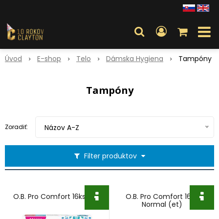
Úvod
E-shop
Telo
Dámska Hygiena
Tampóny
Tampóny
Zoradiť:
Názov A-Z
Filter produktov
O.B. Pro Comfort 16ks Mini
O.B. Pro Comfort 16ks
Normal (et)