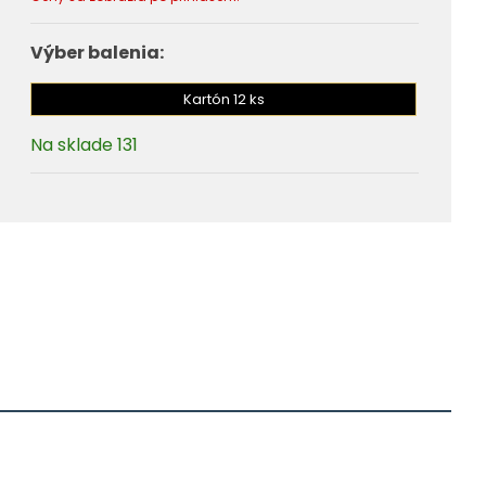
Výber balenia:
Kartón 12 ks
Na sklade 131