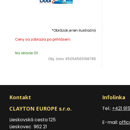
*Obrázok je len ilustračný
Na sklade 131
Obj. čislo:
K5054563198785
Kontakt
Infolinka
CLAYTON EUROPE s.r.o.
Tel.:
+421 91
Lieskovská cesta 125
E-mail:
offi
Lieskovec 962 21