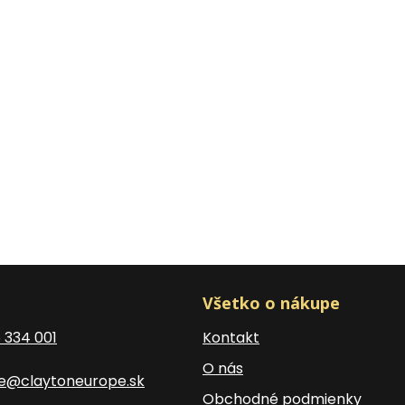
Všetko o nákupe
5 334 001
Kontakt
O nás
ce@claytoneurope.sk
Obchodné podmienky