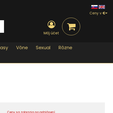
Ceny v
€
Môj účet
lasy
Vône
Sexual
Rôzne