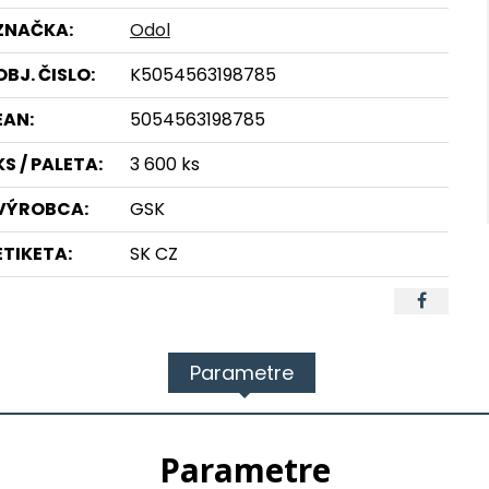
ZNAČKA:
Odol
OBJ. ČISLO:
K5054563198785
EAN:
5054563198785
KS / PALETA:
3 600 ks
VÝROBCA:
GSK
ETIKETA:
SK CZ
Parametre
Parametre