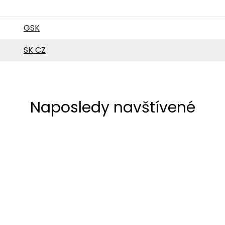
GSK
SK CZ
Naposledy navštívené