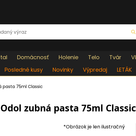
tal
Domácnosť
Holenie
Telo
Tvár
V
Posledné kusy
Novinky
Výpredaj
LETÁK
 pasta 75ml Classic
Odol zubná pasta 75ml Classic
*Obrázok je len ilustračný