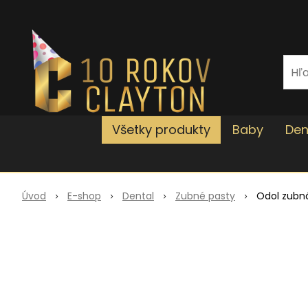
Všetky produkty
Baby
Den
Úvod
E-shop
Dental
Zubné pasty
Odol zubná