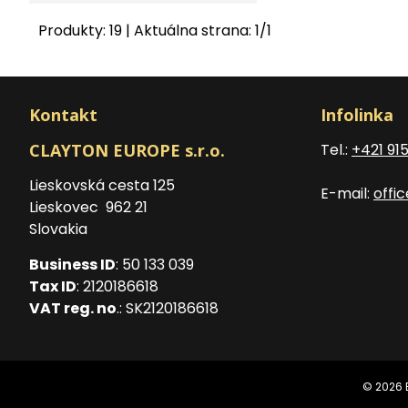
Produkty:
19
| Aktuálna strana:
1
/
1
Kontakt
Infolinka
CLAYTON EUROPE s.r.o.
Tel.:
+421 91
Lieskovská cesta 125
E-mail:
offi
Lieskovec 962 21
Slovakia
Business ID
: 50 133 039
Tax ID
: 2120186618
VAT reg. no
.: SK2120186618
© 2026 