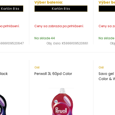
Výber balenia:
Výber ba
Kartón 8 ks
Kartón 8 ks
Na sklade 44
Na sklade
5999109520647
Obj. čislo:
K5999109520661
Obj
Gél
Gél
Black
Perwoll 3L 60pd Color
Savo gel 
Color & 