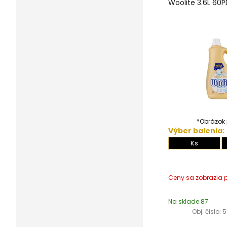
Woolite 3.6L 60
*Obrázok j
Výber balenia:
Ks
Na sklade 87
Obj. čislo:
5