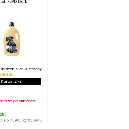
4.5L 75PD Dark
Obrázok je len ilustračný
lenia:
Kartón 2 ks
 250
 čislo:
K5900627056945