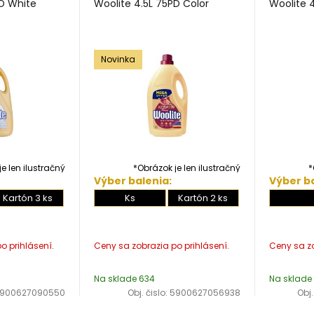
PD White
Woolite 4.5L 75PD Color
Woolite 
Novinka
e len ilustračný
*Obrázok je len ilustračný
*
Výber balenia:
Výber ba
Kartón 3 ks
Ks
Kartón 2 ks
Na sklade 634
Na sklade
900627090550
Obj. čislo:
5900627056938
Obj.