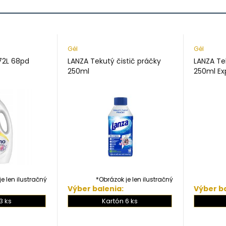
Gél
Gél
72L 68pd
LANZA Tekutý čistič práčky
LANZA Te
250ml
250ml Ex
e len ilustračný
*Obrázok je len ilustračný
Výber balenia:
Výber ba
*
3 ks
Kartón 6 ks