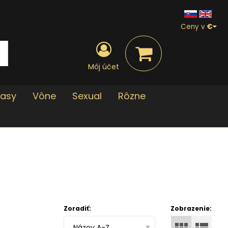
Ceny v
€
Môj účet
lasy
Vône
Sexual
Rôzne
Zoradiť:
Zobrazenie:
Názov A-Z