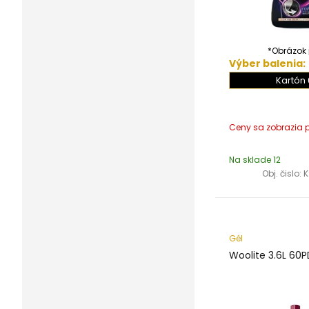
*Obrázok j
Výber balenia:
Kartón 
Na sklade 12
Obj. čislo:
K
Gél
Woolite 3.6L 60P