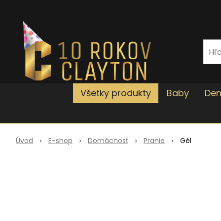
Všetky produkty
Baby
Den
Úvod
E-shop
Domácnosť
Pranie
Gél