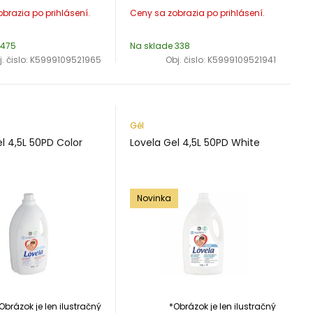
 475
Na sklade 338
. čislo:
K5999109521965
Obj. čislo:
K5999109521941
Gél
l 4,5L 50PD Color
Lovela Gel 4,5L 50PD White
Novinka
Obrázok je len ilustračný
*Obrázok je len ilustračný