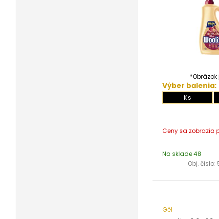
*Obrázok j
Výber balenia:
Ks
Na sklade 48
Obj. čislo:
Gél