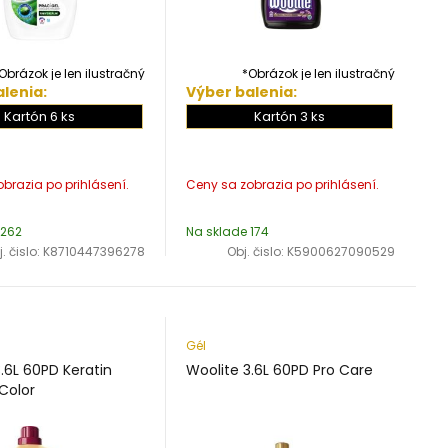
Obrázok je len ilustračný
*Obrázok je len ilustračný
lenia:
Výber balenia:
Kartón 6 ks
Kartón 3 ks
 262
Na sklade 174
. čislo:
K8710447396278
Obj. čislo:
K5900627090529
Gél
.6L 60PD Keratin
Woolite 3.6L 60PD Pro Care
Color