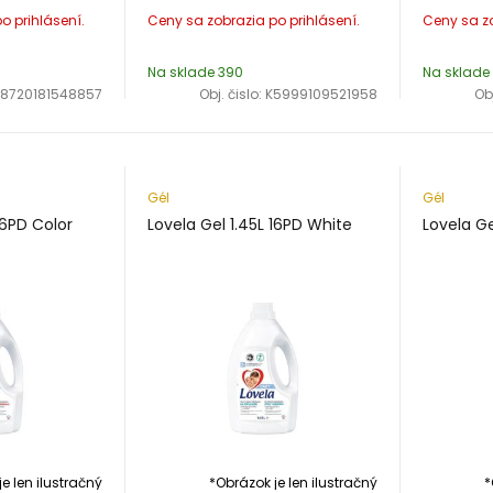
Na sklade 390
Na sklade
K8720181548857
Obj. čislo:
K5999109521958
Obj
Gél
Gél
16PD Color
Lovela Gel 1.45L 16PD White
Lovela Ge
e len ilustračný
*Obrázok je len ilustračný
*