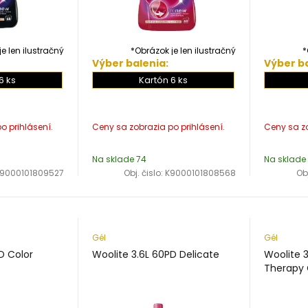
e len ilustračný
*Obrázok je len ilustračný
*
Výber balenia:
Výber ba
6 ks
Kartón 6 ks
Na sklade 74
Na sklade
9000101809527
Obj. čislo:
K9000101808568
Obj
Gél
Gél
D Color
Woolite 3.6L 60PD Delicate
Woolite 3
Therapy 