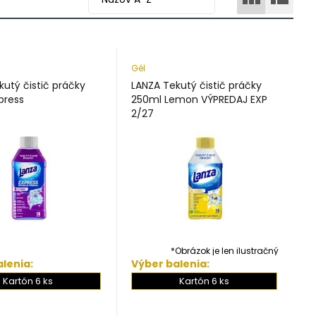
Gél
kutý čistič práčky
LANZA Tekutý čistič práčky
press
250ml Lemon VÝPREDAJ EXP
2/27
*Obrázok je len ilustračný
lenia:
Výber balenia:
Obrázok je len ilustračný
Kartón 6 ks
Kartón 6 ks