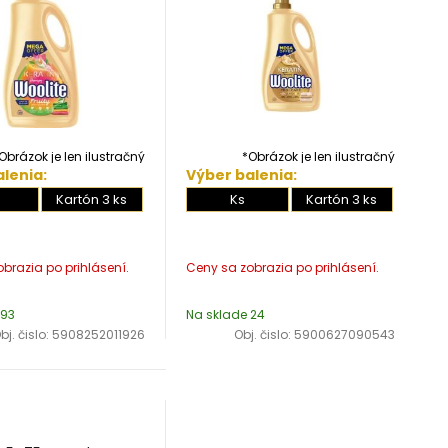
Obrázok je len ilustračný
*Obrázok je len ilustračný
lenia:
Výber balenia:
Kartón 3 ks
Ks
Kartón 3 ks
 93
Na sklade 24
bj. čislo:
5908252011926
Obj. čislo:
5900627090543