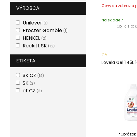
VÝROBCA:
Na sklade 7
Unilever
(1)
Obj. čislo:
Procter Gamble
(1)
HENKEL
(2)
Reckitt SK
(15)
Gél
ETIKETA:
Lovela Gel 1.45L 
SK CZ
(14)
SK
(2)
et CZ
(3)
*Obrázok j