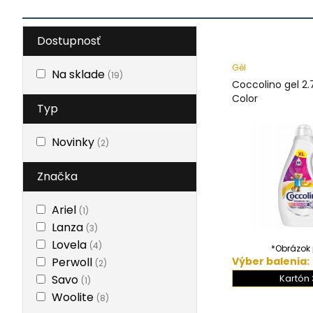
Dostupnosť
Gél
Na sklade
(19)
Coccolino gel 2.
Color
Typ
Novinky
(2)
Značka
Ariel
(1)
Lanza
(3)
Lovela
(4)
*Obrázok j
Perwoll
Výber balenia:
(2)
Savo
Kartón 
(1)
Woolite
(8)