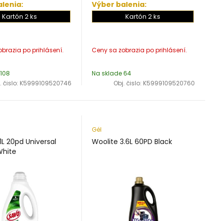
lenia:
Výber balenia:
Kartón 2 ks
Kartón 2 ks
 108
Na sklade 64
. čislo:
K5999109520746
Obj. čislo:
K5999109520760
Gél
1L 20pd Universal
Woolite 3.6L 60PD Black
White