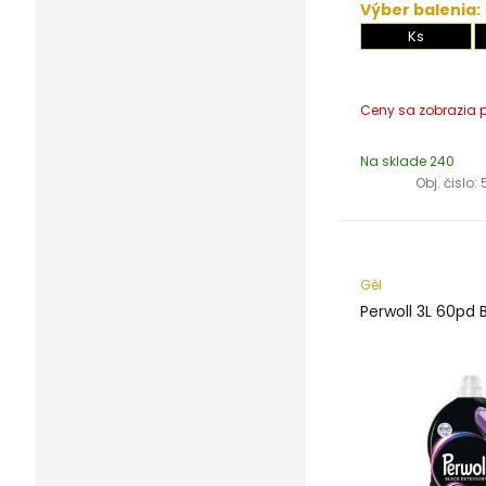
Výber balenia:
Ks
Na sklade 240
Obj. čislo:
Gél
Perwoll 3L 60pd 