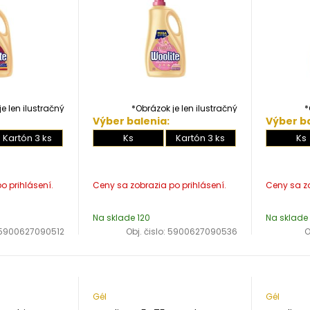
e len ilustračný
*Obrázok je len ilustračný
*
Výber balenia:
Výber ba
Kartón 3 ks
Ks
Kartón 3 ks
Ks
Na sklade 120
Na sklade
5900627090512
Obj. čislo:
5900627090536
O
Gél
Gél