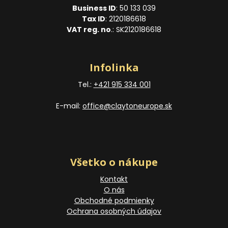
Business ID
: 50 133 039
Tax ID
: 2120186618
VAT reg. no
.: SK2120186618
Infolinka
Tel.:
+421 915 334 001
E-mail:
office@claytoneurope.sk
Všetko o nákupe
Kontakt
O nás
Obchodné podmienky
Ochrana osobných údajov