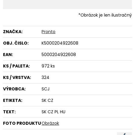
*Obrázok je len ilustračný
ZNAČKA:
Pronto
OBJ. ČISLO:
K5000204922608
EAN:
5000204922608
KS / PALETA:
972 ks
KS / VRSTVA:
324
VÝROBCA:
SCJ
ETIKETA:
SK CZ
TEXT:
SK CZ PL HU
FOTO PRODUKTU
Obrázok