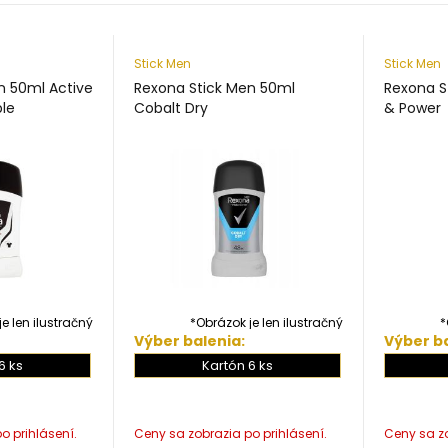
Stick Men
Stick Men
n 50ml Active
Rexona Stick Men 50ml
Rexona S
ble
Cobalt Dry
& Power
e len ilustračný
*Obrázok je len ilustračný
*
Výber balenia:
Výber ba
6 ks
Kartón 6 ks