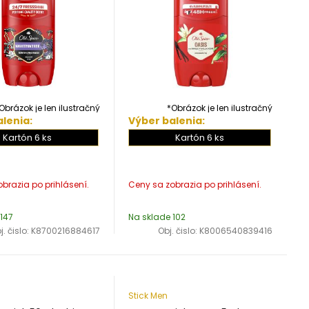
Obrázok je len ilustračný
*Obrázok je len ilustračný
lenia:
Výber balenia:
Kartón 6 ks
Kartón 6 ks
147
Na sklade 102
j. čislo:
K8700216884617
Obj. čislo:
K8006540839416
Stick Men