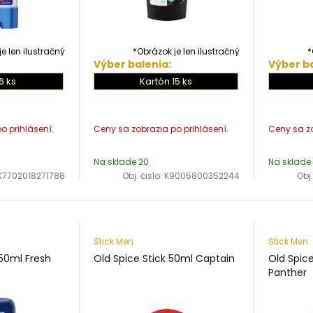
e len ilustračný
*Obrázok je len ilustračný
*
Výber balenia:
Výber ba
6 ks
Kartón 15 ks
Na sklade 20
Na sklade
K7702018271788
Obj. čislo:
K9005800352244
Obj.
Stick Men
Stick Men
 50ml Fresh
Old Spice Stick 50ml Captain
Old Spice
Panther