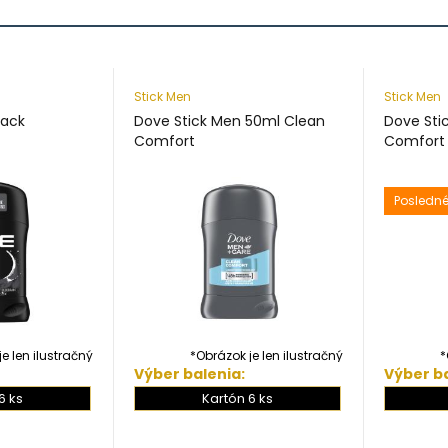
Stick Men
Stick Men
lack
Dove Stick Men 50ml Clean
Dove Sti
Comfort
Comfort
Posledné
e len ilustračný
*Obrázok je len ilustračný
*
Výber balenia:
Výber ba
6 ks
Kartón 6 ks