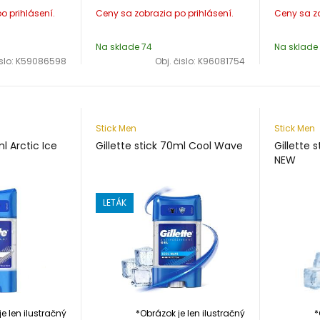
Na sklade 74
Na sklade 
islo:
K59086598
Obj. čislo:
K96081754
Stick Men
Stick Men
ml Arctic Ice
Gillette stick 70ml Cool Wave
Gillette 
NEW
LETÁK
e len ilustračný
*Obrázok je len ilustračný
*