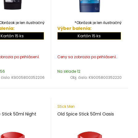
Obrázok je len ilustračný
*Obrázok je len ilustračný
lenia:
Výber balenia:
Kartón 15 ks
Kartón 15 ks
 56
Na sklade 12
 čislo:
K9005800352206
Obj. čislo:
K9005800352220
Stick Men
 Stick 50ml Night
Old Spice Stick 50ml Oasis