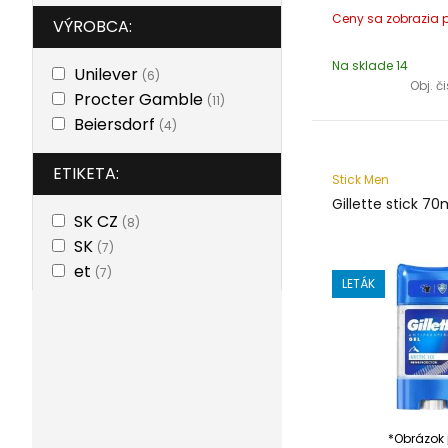
VÝROBCA:
Na sklade 14
Unilever
(6)
Obj. č
Procter Gamble
(11)
Beiersdorf
(4)
ETIKETA:
Stick Men
Gillette stick 70
SK CZ
(8)
SK
(7)
et
(7)
LETÁK
*Obrázok j