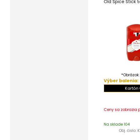
Old Spice Stick 
*Obrázok j
Výber balenia:
Kartón 
Na sklade 104
Obj. čislo:
K