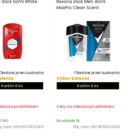
e Stick 50ml White
Rexona stick Men 45ml
MaxPro Clean Scent
Obrázok je len ilustračný
*Obrázok je len ilustračný
lenia:
Výber balenia:
Kartón 6 ks
Kartón 6 ks
1 441
Na sklade 19
j. čislo:
K5000174003413
Obj. čislo:
K8718114202402