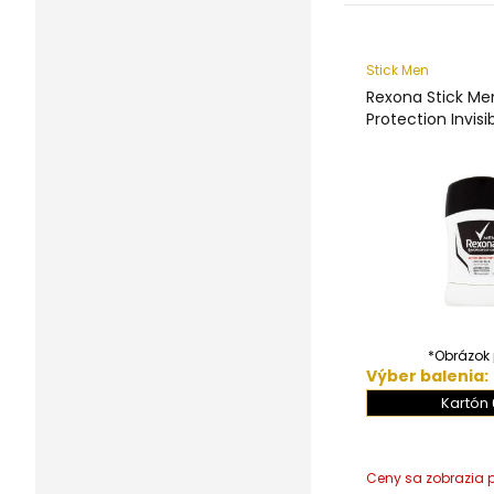
Stick Men
Rexona Stick Me
Protection Invisi
*Obrázok j
Výber balenia:
Kartón 