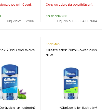
1
Na sklade 966
Obj. čislo:
50220021
Obj. čislo:
K8001841587684
Stick Men
stick 70ml Cool Wave
Gillette stick 70ml Power Rush
NEW
Obrázok je len ilustračný
*Obrázok je len ilustračný