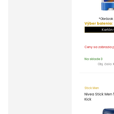
*Obrázok j
Výber balenia:
Kartón 
Na sklade 3
Obj. čislo:
Stick Men
Nivea Stick Men
Kick