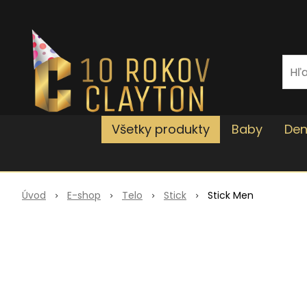
Všetky produkty
Baby
Den
Úvod
E-shop
Telo
Stick
Stick Men