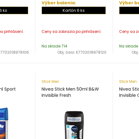
Výber balenia:
Výber ba
6 ks
Kartón 6 ks
Na sklade 714
Na sklade 
K7702018978106
Obj. čislo:
K7702018978120
Obj.
Stick Men
Stick Men
ml Sport
Nivea Stick Men 50ml B&W
Nivea St
Invisible Fresh
Invisible 