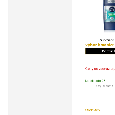
*Obrázok j
Výber balenia:
Kartón 1
Na sklade 26
Obj. čislo:
K
Stick Men