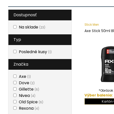
Dostupnosť
Stick Men
Na sklade
(23)
Axe Stick 50ml B
Typ
Posledné kusy
(1)
Značka
Axe
(1)
Dove
(2)
Gillette
(6)
*Obrázok j
Nivea
Výber balenia:
(4)
Old Spice
Kartón 
(6)
Rexona
(4)