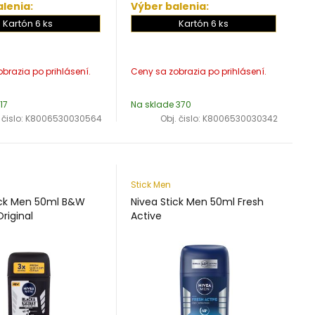
lenia:
Výber balenia:
Kartón 6 ks
Kartón 6 ks
17
Na sklade 370
 čislo:
K8006530030564
Obj. čislo:
K8006530030342
Stick Men
ick Men 50ml B&W
Nivea Stick Men 50ml Fresh
Original
Active