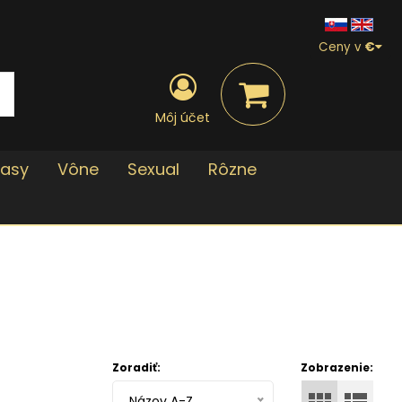
Ceny v
€
Môj účet
lasy
Vône
Sexual
Rôzne
Zoradiť:
Zobrazenie:
Názov A-Z