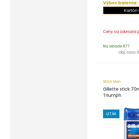
Výber balenia:
Kartón 
Na sklade 677
Obj. čislo:
Stick Men
Gillette stick 70
Triumph
LETÁK