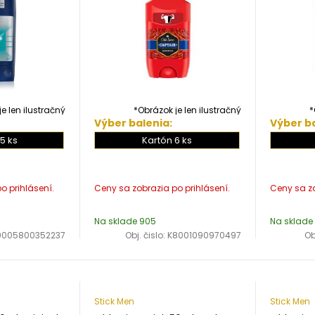
e len ilustračný
*Obrázok je len ilustračný
*
Výber balenia:
Výber ba
5 ks
Kartón 6 ks
Na sklade 905
Na sklade 
9005800352237
Obj. čislo:
K8001090970497
Ob
Stick Men
Stick Men