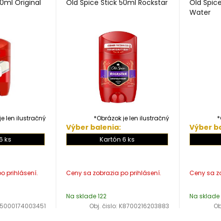
50ml Original
Old Spice Stick 50ml Rockstar
Old Spic
Water
e len ilustračný
*Obrázok je len ilustračný
*
Výber balenia:
Výber ba
6 ks
Kartón 6 ks
Na sklade 122
Na sklade 
5000174003451
Obj. čislo:
K8700216203883
Ob