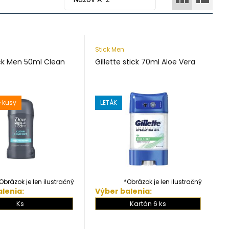
Stick Men
ck Men 50ml Clean
Gillette stick 70ml Aloe Vera
 kusy
LETÁK
Obrázok je len ilustračný
*Obrázok je len ilustračný
lenia:
Výber balenia:
Ks
Kartón 6 ks