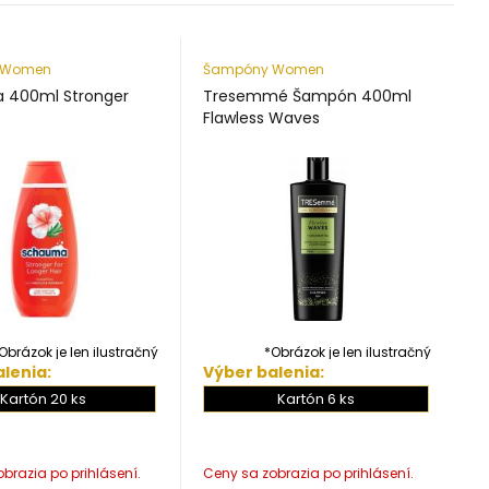
 Women
Šampóny Women
 400ml Stronger
Tresemmé Šampón 400ml
Flawless Waves
Obrázok je len ilustračný
*Obrázok je len ilustračný
lenia:
Výber balenia:
Kartón 20 ks
Kartón 6 ks