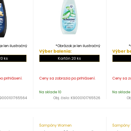
e len ilustračný
*Obrázok je len ilustračný
*
Výber balenia:
Výber ba
20 ks
Kartón 20 ks
Na sklade 10
Na sklade
9000101765564
Obj. čislo:
K9000101765526
Ob
Šampóny Women
Šampóny