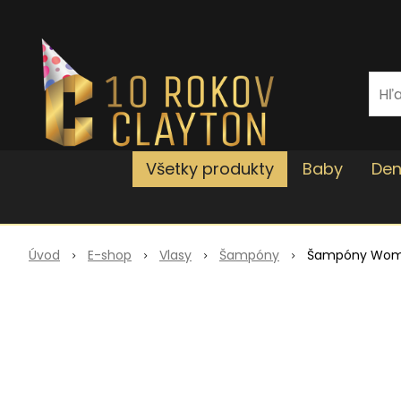
Všetky produkty
Baby
Den
Úvod
E-shop
Vlasy
Šampóny
Šampóny Wo