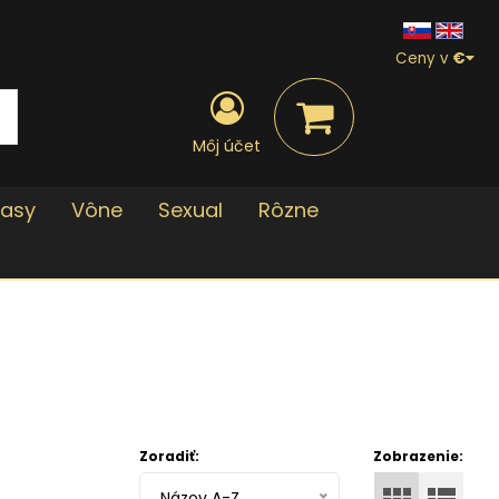
Ceny v
€
Môj účet
lasy
Vône
Sexual
Rôzne
Zoradiť:
Zobrazenie:
Názov A-Z