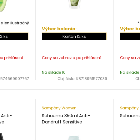
e len ilustračný
*
Výber balenia:
Výber ba
2 ks
Kartón 12 ks
Na sklade 10
Na sklade
3574669907767
Obj. čislo:
K8718951577039
Ob
Šampóny Women
Šampóny
Anti-
Schauma 350ml Anti-
Schauma 
ve
Dandruff Sensitive