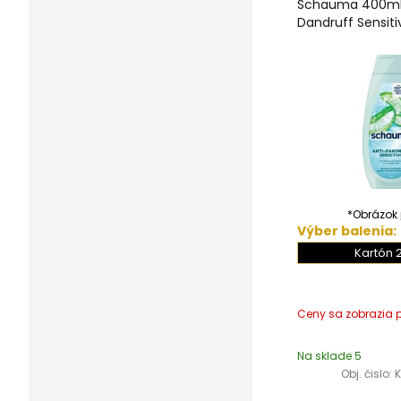
Schauma 400ml 
Dandruff Sensiti
*Obrázok j
Výber balenia:
Kartón 
Na sklade 5
Obj. čislo: