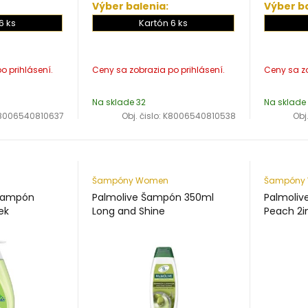
Výber balenia:
Výber ba
6 ks
Kartón 6 ks
Na sklade 32
Na sklade
8006540810637
Obj. čislo:
K8006540810538
Obj.
Šampóny Women
Šampóny
 šampón
Palmolive Šampón 350ml
Palmoli
ek
Long and Shine
Peach 2i