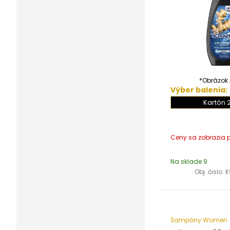
*Obrázok j
Výber balenia:
Kartón 
Na sklade 9
Obj. čislo:
K
Šampóny Women