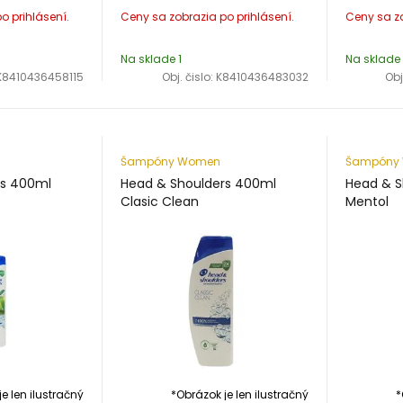
Na sklade 1
Na sklade
K8410436458115
Obj. čislo:
K8410436483032
Obj
Šampóny Women
Šampóny
rs 400ml
Head & Shoulders 400ml
Head & S
Clasic Clean
Mentol
e len ilustračný
*Obrázok je len ilustračný
*