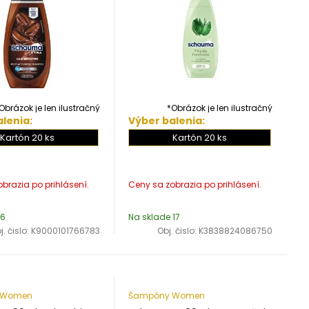
Obrázok je len ilustračný
*Obrázok je len ilustračný
lenia:
Výber balenia:
Kartón 20 ks
Kartón 20 ks
 6
Na sklade 17
j. čislo:
K9000101766783
Obj. čislo:
K3838824086750
 Women
Šampóny Women