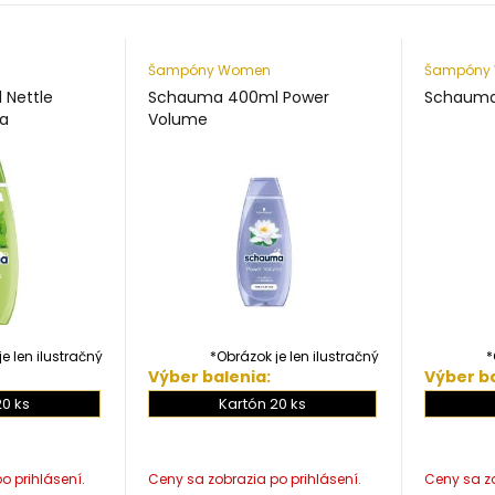
Šampóny Women
Šampóny
Nettle
Schauma 400ml Power
Schauma
va
Volume
e len ilustračný
*Obrázok je len ilustračný
*
Výber balenia:
Výber ba
20 ks
Kartón 20 ks