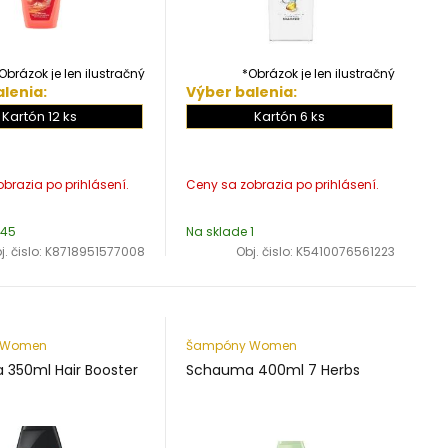
Obrázok je len ilustračný
*Obrázok je len ilustračný
lenia:
Výber balenia:
Kartón 12 ks
Kartón 6 ks
 45
Na sklade 1
j. čislo:
K8718951577008
Obj. čislo:
K5410076561223
 Women
Šampóny Women
350ml Hair Booster
Schauma 400ml 7 Herbs