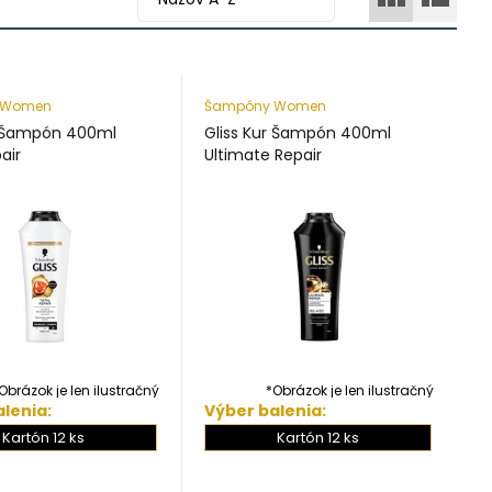
 Women
Šampóny Women
r Šampón 400ml
Gliss Kur Šampón 400ml
air
Ultimate Repair
Obrázok je len ilustračný
*Obrázok je len ilustračný
lenia:
Výber balenia:
Kartón 12 ks
Kartón 12 ks