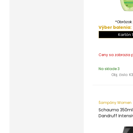
*Obrázok j
Výber balenia:
Kartón 1
Na sklade 3
Obj. čislo:
K
Šampóny Women
Schauma 350ml 
Dandruff Intensi