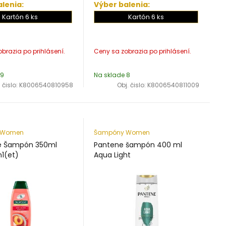
lenia:
Výber balenia:
Kartón 6 ks
Kartón 6 ks
 9
Na sklade 8
 čislo:
K8006540810958
Obj. čislo:
K8006540811009
 Women
Šampóny Women
ve Šampón 350ml
Pantene šampón 400 ml
n1(et)
Aqua Light