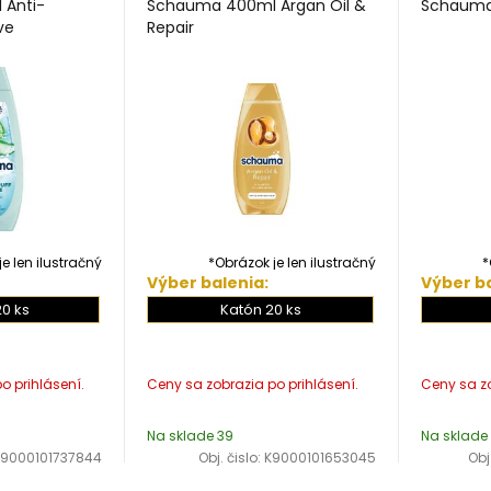
Anti-
Schauma 400ml Argan Oil &
Schauma
ve
Repair
e len ilustračný
*Obrázok je len ilustračný
*
Výber balenia:
Výber ba
20 ks
Katón 20 ks
Na sklade 39
Na sklade
K9000101737844
Obj. čislo:
K9000101653045
Obj