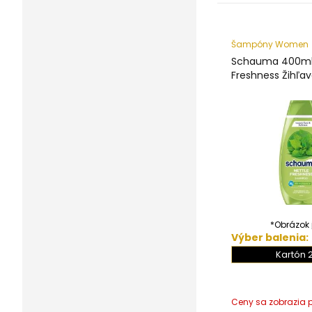
Šampóny Women
Schauma 400ml 
Freshness Žihľa
*Obrázok j
Výber balenia:
Kartón 