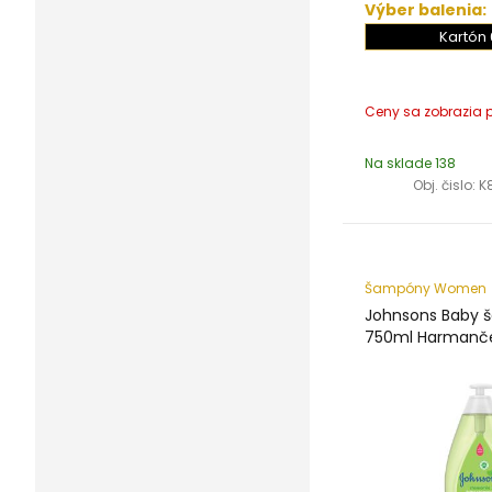
Výber balenia:
Kartón 
Na sklade 138
Obj. čislo:
K
Šampóny Women
Johnsons Baby
750ml Harmanč