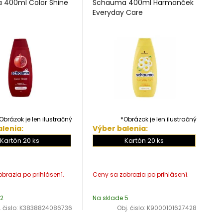
 400ml Color Shine
Schauma 400ml Harmanček
Everyday Care
Obrázok je len ilustračný
*Obrázok je len ilustračný
lenia:
Výber balenia:
Kartón 20 ks
Kartón 20 ks
 2
Na sklade 5
. čislo:
K3838824086736
Obj. čislo:
K9000101627428