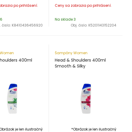
 6
Na sklade 3
. čislo:
K8410436456920
Obj. čislo:
K5201143152204
 Women
Šampóny Women
houlders 400ml
Head & Shoulders 400ml
Smooth & Silky
Obrázok je len ilustračný
*Obrázok je len ilustračný