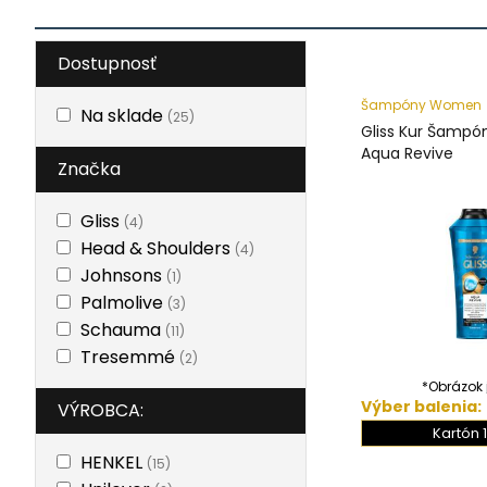
Dostupnosť
Šampóny Women
Na sklade
(25)
Gliss Kur Šampó
Aqua Revive
Značka
Gliss
(4)
Head & Shoulders
(4)
Johnsons
(1)
Palmolive
(3)
Schauma
(11)
Tresemmé
(2)
*Obrázok j
Výber balenia:
VÝROBCA:
Kartón 1
HENKEL
(15)