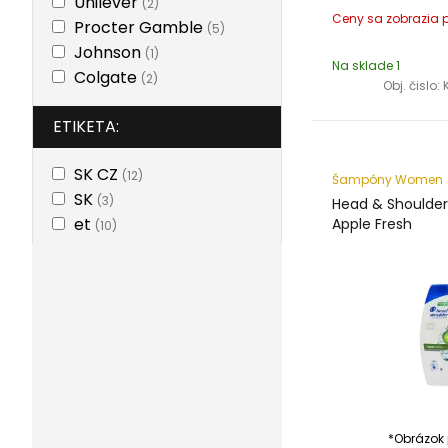
Unilever
(2)
Procter Gamble
(5)
Johnson
(1)
Na sklade 1
Colgate
(2)
Obj. čislo:
ETIKETA:
SK CZ
(12)
Šampóny Women
SK
(3)
Head & Shoulde
et
Apple Fresh
(10)
*Obrázok j