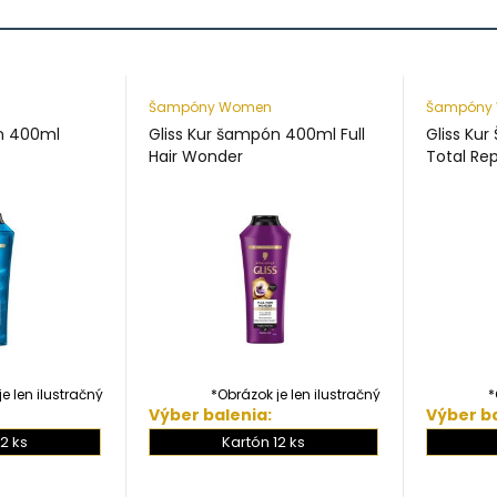
Šampóny Women
Šampóny
n 400ml
Gliss Kur šampón 400ml Full
Gliss Ku
Hair Wonder
Total Rep
e len ilustračný
*Obrázok je len ilustračný
*
Výber balenia:
Výber ba
2 ks
Kartón 12 ks