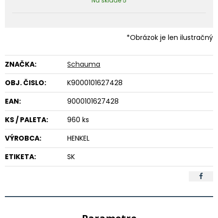
Na sklade 5
*Obrázok je len ilustračný
ZNAČKA:
Schauma
OBJ. ČISLO:
K9000101627428
EAN:
9000101627428
KS / PALETA:
960 ks
VÝROBCA:
HENKEL
ETIKETA:
SK