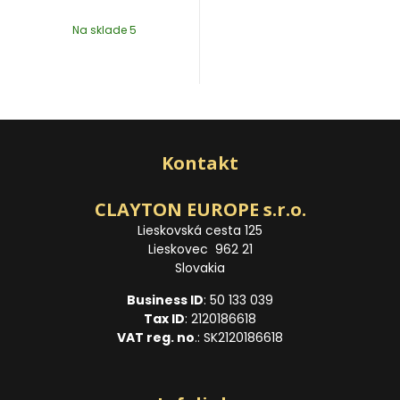
Na sklade 5
Kontakt
CLAYTON EUROPE s.r.o.
Lieskovská cesta 125
Lieskovec 962 21
Slovakia
Business ID
: 50 133 039
Tax ID
: 2120186618
VAT reg. no
.: SK2120186618